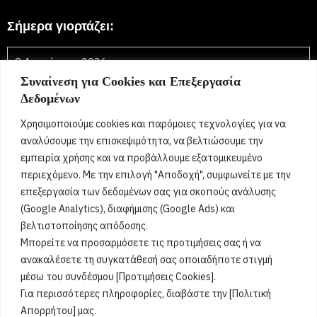
Σήμερα γιορτάζει:
8 Αυγούστου 2026
Συναίνεση για Cookies και Επεξεργασία
Τριανταφυλλιά, Φύλλη, Φύλλια, Φυλλιώ, Φυλλίτσα,
Δεδομένων
Τριανταφυλλένια, Τριανταφυλλίνη, Ρόζα,
Τριαντάφυλλος, Τριανταφύλλης, Φύλλης, Φύλλιος,
Χρησιμοποιούμε cookies και παρόμοιες τεχνολογίες για να
Τριανταφυλλένιος, Τριανταφυλλίνος, Ντάφυ, Ντάφι
[...]
αναλύσουμε την επισκεψιμότητα, να βελτιώσουμε την
εμπειρία χρήσης και να προβάλλουμε εξατομικευμένο
περιεχόμενο. Με την επιλογή "Αποδοχή", συμφωνείτε με την
Όροι Χρήσης
επεξεργασία των δεδομένων σας για σκοπούς ανάλυσης
(Google Analytics), διαφήμισης (Google Ads) και
Πολιτική Ορθής Χρήσης
βελτιστοποίησης απόδοσης.
Μπορείτε να προσαρμόσετε τις προτιμήσεις σας ή να
Email :
info@acharnestimes.gr
ανακαλέσετε τη συγκατάθεσή σας οποιαδήποτε στιγμή
μέσω του συνδέσμου [Προτιμήσεις Cookies].
Για περισσότερες πληροφορίες, διαβάστε την [Πολιτική
Απορρήτου] μας.