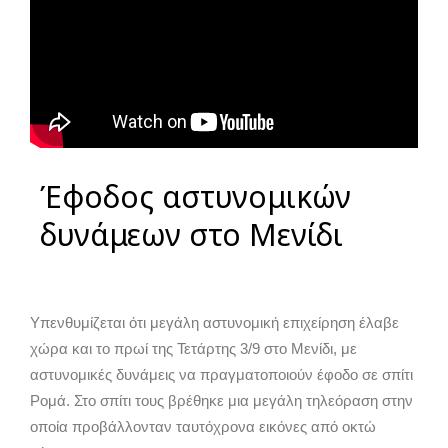
Έφοδος αστυνομικών
δυνάμεων στο Μενίδι
Υπενθυμίζεται ότι μεγάλη αστυνομική επιχείρηση έλαβε
χώρα και το πρωί της Τετάρτης 3/9 στο Μενίδι, με
αστυνομικές δυνάμεις να πραγματοποιούν έφοδο σε σπίτι
Ρομά. Στο σπίτι τους βρέθηκε μια μεγάλη τηλεόραση στην
οποία προβάλλονταν ταυτόχρονα εικόνες από οκτώ