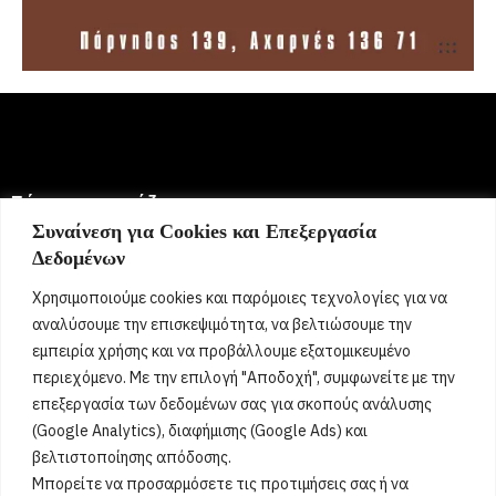
Σήμερα γιορτάζει:
Συναίνεση για Cookies και Επεξεργασία
Δεδομένων
6 Αυγούστου 2026
Ευμορφία, Έμμυ, Μορφούλα, Μόρφω, Σωτήριος, Σωτήρης,
Χρησιμοποιούμε cookies και παρόμοιες τεχνολογίες για να
Σώτος, Σωτηράκης, Σωτηρία, Σωτήρω
[...]
αναλύσουμε την επισκεψιμότητα, να βελτιώσουμε την
εμπειρία χρήσης και να προβάλλουμε εξατομικευμένο
περιεχόμενο. Με την επιλογή "Αποδοχή", συμφωνείτε με την
Όροι Χρήσης
επεξεργασία των δεδομένων σας για σκοπούς ανάλυσης
(Google Analytics), διαφήμισης (Google Ads) και
Πολιτική Ορθής Χρήσης
βελτιστοποίησης απόδοσης.
Μπορείτε να προσαρμόσετε τις προτιμήσεις σας ή να
Email :
info@acharnestimes.gr