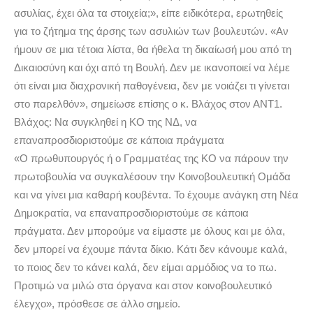
ασυλίας, έχει όλα τα στοιχεία;», είπε ειδικότερα, ερωτηθείς
για το ζήτημα της άρσης των ασυλιών των βουλευτών. «Αν
ήμουν σε μια τέτοια λίστα, θα ήθελα τη δικαίωσή μου από τη
Δικαιοσύνη και όχι από τη Βουλή. Δεν με ικανοποιεί να λέμε
ότι είναι μια διαχρονική παθογένεια, δεν με νοιάζει τι γίνεται
στο παρελθόν», σημείωσε επίσης ο κ. Βλάχος στον ΑΝΤ1.
Βλάχος: Να συγκληθεί η ΚΟ της ΝΔ, να
επαναπροσδιοριστούμε σε κάποια πράγματα
«Ο πρωθυπουργός ή ο Γραμματέας της ΚΟ να πάρουν την
πρωτοβουλία να συγκαλέσουν την Κοινοβουλευτική Ομάδα
και να γίνει μια καθαρή κουβέντα. Το έχουμε ανάγκη στη Νέα
Δημοκρατία, να επαναπροσδιοριστούμε σε κάποια
πράγματα. Δεν μπορούμε να είμαστε με όλους και με όλα,
δεν μπορεί να έχουμε πάντα δίκιο. Κάτι δεν κάνουμε καλά,
το ποιος δεν το κάνει καλά, δεν είμαι αρμόδιος να το πω.
Προτιμώ να μιλώ στα όργανα και στον κοινοβουλευτικό
έλεγχο», πρόσθεσε σε άλλο σημείο.