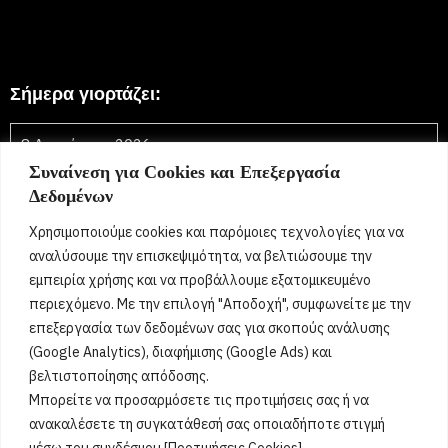
Σήμερα γιορτάζει:
8 Αυγούστου 2026
Συναίνεση για Cookies και Επεξεργασία
Τριανταφυλλιά, Φύλλη, Φύλλια, Φυλλιώ, Φυλλίτσα,
Δεδομένων
Τριανταφυλλένια, Τριανταφυλλίνη, Ρόζα,
Τριαντάφυλλος, Τριανταφύλλης, Φύλλης, Φύλλιος,
Χρησιμοποιούμε cookies και παρόμοιες τεχνολογίες για να
Τριανταφυλλένιος, Τριανταφυλλίνος, Ντάφυ, Ντάφι
[...]
αναλύσουμε την επισκεψιμότητα, να βελτιώσουμε την
εμπειρία χρήσης και να προβάλλουμε εξατομικευμένο
περιεχόμενο. Με την επιλογή "Αποδοχή", συμφωνείτε με την
Όροι Χρήσης
επεξεργασία των δεδομένων σας για σκοπούς ανάλυσης
(Google Analytics), διαφήμισης (Google Ads) και
Πολιτική Ορθής Χρήσης
βελτιστοποίησης απόδοσης.
Μπορείτε να προσαρμόσετε τις προτιμήσεις σας ή να
Email :
info@acharnestimes.gr
ανακαλέσετε τη συγκατάθεσή σας οποιαδήποτε στιγμή
μέσω του συνδέσμου [Προτιμήσεις Cookies].