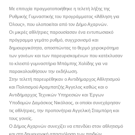
Με επιτυχία πραγματοποιήθηκε η τελετή λήξης της
Ρυθμικής Γυμναστικής του προγράμματος «Άθληση για
Όλους», που υλοποιείται από τον Δήμο Αχαρνών.
Οι μικρές αθλήτριες παρουσίασαν ένα εντυπωσιακό
πρόγραμμα γεμάτο ρυθμό, συγχρονισμό και
δημιουργικότητα, αποσπώντας το θερμό χειροκρότημα
των γονέων και των παρευρισκομένων που κατέκλυσαν
το κλειστό γυμναστήριο Μπάμπης Χολίδης για να
παρακολουθήσουν την εκδήλωση.
Στην τελετή παρευρέθηκαν ο Αντιδήμαρχος Αθλητισμού
και Πολιτισμού Αραμπατζής Άγγελος καθώς και ο
Αντιδήμαρχος Τεχνικών Υπηρεσιών και Έργων
Υποδομών Δαμάσκος Νικόλαος, οι οποίοι συνεχάρησαν
τις αθλήτριες, την προπονήτρια Αγγελική Σταμπόρη και
τους γονείς.
Ο Δήμος Αχαρνών συνεχίζει να επενδύει στον αθλητισμό
και στη δημιουργική απασχόληση των παιδιών,