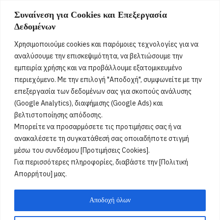
7 Αυγούστου 2026
Συναίνεση για Cookies και Επεξεργασία
Δεδομένων
Αστέριος, Αστέρης, Αστρής, Αστέρω, Αστερία, Αστρούλα,
Αστρινή, Αστερινή, Αστρινός, Αστερινός, Νικάνωρ,
Χρησιμοποιούμε cookies και παρόμοιες τεχνολογίες για να
Νικάνορας
[...]
αναλύσουμε την επισκεψιμότητα, να βελτιώσουμε την
εμπειρία χρήσης και να προβάλλουμε εξατομικευμένο
περιεχόμενο. Με την επιλογή "Αποδοχή", συμφωνείτε με την
Όροι Χρήσης
επεξεργασία των δεδομένων σας για σκοπούς ανάλυσης
(Google Analytics), διαφήμισης (Google Ads) και
Πολιτική Ορθής Χρήσης
βελτιστοποίησης απόδοσης.
Μπορείτε να προσαρμόσετε τις προτιμήσεις σας ή να
Email :
info@acharnestimes.gr
ανακαλέσετε τη συγκατάθεσή σας οποιαδήποτε στιγμή
μέσω του συνδέσμου [Προτιμήσεις Cookies].
Για περισσότερες πληροφορίες, διαβάστε την [Πολιτική
Απορρήτου] μας.
Αποδοχή όλων