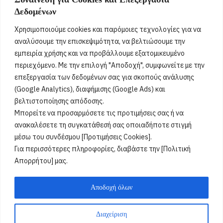
Δεδομένων
9 Αυγούστου 2026
Χρησιμοποιούμε cookies και παρόμοιες τεχνολογίες για να
Δεν βρέθηκαν γιορτές
[...]
αναλύσουμε την επισκεψιμότητα, να βελτιώσουμε την
εμπειρία χρήσης και να προβάλλουμε εξατομικευμένο
περιεχόμενο. Με την επιλογή "Αποδοχή", συμφωνείτε με την
Όροι Χρήσης
επεξεργασία των δεδομένων σας για σκοπούς ανάλυσης
(Google Analytics), διαφήμισης (Google Ads) και
Πολιτική Ορθής Χρήσης
βελτιστοποίησης απόδοσης.
Μπορείτε να προσαρμόσετε τις προτιμήσεις σας ή να
Email :
info@acharnestimes.gr
ανακαλέσετε τη συγκατάθεσή σας οποιαδήποτε στιγμή
μέσω του συνδέσμου [Προτιμήσεις Cookies].
Για περισσότερες πληροφορίες, διαβάστε την [Πολιτική
Απορρήτου] μας.
Αποδοχή όλων
Διαχείριση
Weblox
@2025