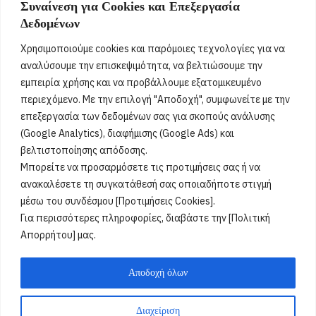
Συναίνεση για Cookies και Επεξεργασία
Σήμερα γιορτάζει:
Δεδομένων
9 Αυγούστου 2026
Χρησιμοποιούμε cookies και παρόμοιες τεχνολογίες για να
Δεν βρέθηκαν γιορτές
[...]
αναλύσουμε την επισκεψιμότητα, να βελτιώσουμε την
εμπειρία χρήσης και να προβάλλουμε εξατομικευμένο
περιεχόμενο. Με την επιλογή "Αποδοχή", συμφωνείτε με την
Όροι Χρήσης
επεξεργασία των δεδομένων σας για σκοπούς ανάλυσης
(Google Analytics), διαφήμισης (Google Ads) και
Πολιτική Ορθής Χρήσης
βελτιστοποίησης απόδοσης.
Μπορείτε να προσαρμόσετε τις προτιμήσεις σας ή να
Email :
info@acharnestimes.gr
ανακαλέσετε τη συγκατάθεσή σας οποιαδήποτε στιγμή
μέσω του συνδέσμου [Προτιμήσεις Cookies].
Για περισσότερες πληροφορίες, διαβάστε την [Πολιτική
Απορρήτου] μας.
Αποδοχή όλων
Διαχείριση