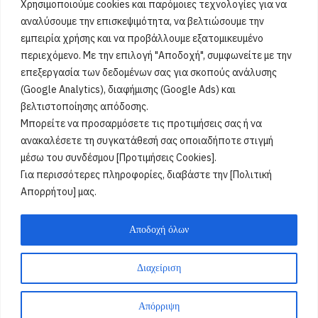
Χρησιμοποιούμε cookies και παρόμοιες τεχνολογίες για να
Δεν βρέθηκαν γιορτές
[...]
αναλύσουμε την επισκεψιμότητα, να βελτιώσουμε την
εμπειρία χρήσης και να προβάλλουμε εξατομικευμένο
περιεχόμενο. Με την επιλογή "Αποδοχή", συμφωνείτε με την
Όροι Χρήσης
επεξεργασία των δεδομένων σας για σκοπούς ανάλυσης
(Google Analytics), διαφήμισης (Google Ads) και
Πολιτική Ορθής Χρήσης
βελτιστοποίησης απόδοσης.
Μπορείτε να προσαρμόσετε τις προτιμήσεις σας ή να
Email :
info@acharnestimes.gr
ανακαλέσετε τη συγκατάθεσή σας οποιαδήποτε στιγμή
μέσω του συνδέσμου [Προτιμήσεις Cookies].
Για περισσότερες πληροφορίες, διαβάστε την [Πολιτική
Απορρήτου] μας.
Αποδοχή όλων
Διαχείριση
Weblox
@2025
Απόρριψη