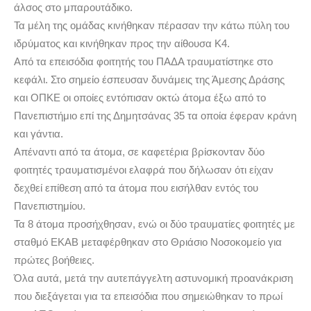
άλσος στο μπαρουτάδικο.
Τα μέλη της ομάδας κινήθηκαν πέρασαν την κάτω πύλη του
ιδρύματος και κινήθηκαν προς την αίθουσα Κ4.
Από τα επεισόδια φοιτητής του ΠΑΔΑ τραυματίστηκε στο
κεφάλι. Στο σημείο έσπευσαν δυνάμεις της Άμεσης Δράσης
και ΟΠΚΕ οι οποίες εντόπισαν οκτώ άτομα έξω από το
Πανεπιστήμιο επί της Δημητσάνας 35 τα οποία έφεραν κράνη
και γάντια.
Απέναντι από τα άτομα, σε καφετέρια βρίσκονταν δύο
φοιτητές τραυματισμένοι ελαφρά που δήλωσαν ότι είχαν
δεχθεί επίθεση από τα άτομα που εισήλθαν εντός του
Πανεπιστημίου.
Τα 8 άτομα προσήχθησαν, ενώ οι δύο τραυματίες φοιτητές με
σταθμό ΕΚΑΒ μεταφέρθηκαν στο Θριάσιο Νοσοκομείο για
πρώτες βοήθειες.
Όλα αυτά, μετά την αυτεπάγγελτη αστυνομική προανάκριση
που διεξάγεται για τα επεισόδια που σημειώθηκαν το πρωί