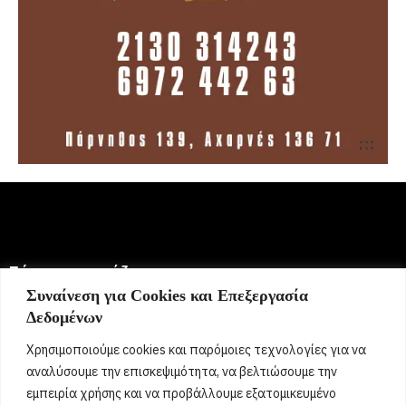
Σήμερα γιορτάζει:
Συναίνεση για Cookies και Επεξεργασία
Δεδομένων
6 Αυγούστου 2026
Ευμορφία, Έμμυ, Μορφούλα, Μόρφω, Σωτήριος, Σωτήρης,
Χρησιμοποιούμε cookies και παρόμοιες τεχνολογίες για να
Σώτος, Σωτηράκης, Σωτηρία, Σωτήρω
[...]
αναλύσουμε την επισκεψιμότητα, να βελτιώσουμε την
εμπειρία χρήσης και να προβάλλουμε εξατομικευμένο