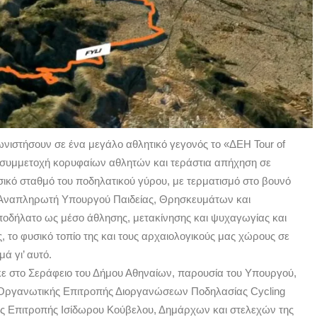
ωνιστήσουν σε ένα μεγάλο αθλητικό γεγονός το «ΔΕΗ Tour of
ε συμμετοχή κορυφαίων αθλητών και τεράστια απήχηση σε
ικό σταθμό του ποδηλατικού γύρου, με τερματισμό στο βουνό
υ Αναπληρωτή Υπουργού Παιδείας, Θρησκευμάτων και
ποδήλατο ως μέσο άθλησης, μετακίνησης και ψυχαγωγίας και
, το φυσικό τοπίο της και τους αρχαιολογικούς μας χώρους σε
ά γι’ αυτό.
ε στο Σεράφειο του Δήμου Αθηναίων, παρουσία του Υπουργού,
ς Οργανωτικής Επιτροπής Διοργανώσεων Ποδηλασίας Cycling
ής Επιτροπής Ισίδωρου Κούβελου, Δημάρχων και στελεχών της