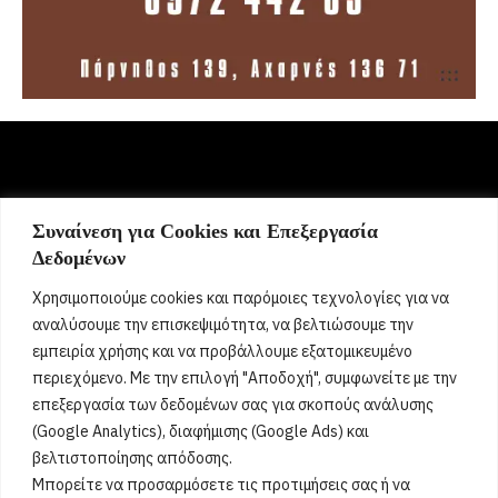
Συναίνεση για Cookies και Επεξεργασία
Σήμερα γιορτάζει:
Δεδομένων
9 Αυγούστου 2026
Χρησιμοποιούμε cookies και παρόμοιες τεχνολογίες για να
Δεν βρέθηκαν γιορτές
[...]
αναλύσουμε την επισκεψιμότητα, να βελτιώσουμε την
εμπειρία χρήσης και να προβάλλουμε εξατομικευμένο
περιεχόμενο. Με την επιλογή "Αποδοχή", συμφωνείτε με την
Όροι Χρήσης
επεξεργασία των δεδομένων σας για σκοπούς ανάλυσης
(Google Analytics), διαφήμισης (Google Ads) και
Πολιτική Ορθής Χρήσης
βελτιστοποίησης απόδοσης.
Μπορείτε να προσαρμόσετε τις προτιμήσεις σας ή να
Email :
info@acharnestimes.gr