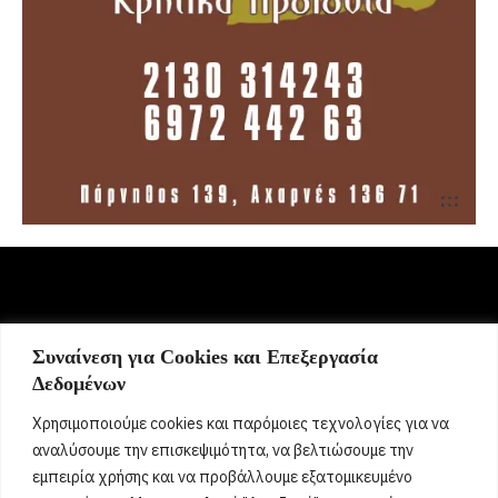
Συναίνεση για Cookies και Επεξεργασία
Σήμερα γιορτάζει:
Δεδομένων
9 Αυγούστου 2026
Χρησιμοποιούμε cookies και παρόμοιες τεχνολογίες για να
Δεν βρέθηκαν γιορτές
[...]
αναλύσουμε την επισκεψιμότητα, να βελτιώσουμε την
εμπειρία χρήσης και να προβάλλουμε εξατομικευμένο