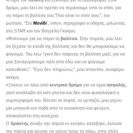
δρόμο, μου λέει ότι πρέπει να περάσουμε από το σπίτι, για
να πάρει τη βαλίτσα του.“Πού είναι το σπίτι σου;”, τον
ρώτησα. “Στο
Μενίδι
”, είπε», περιγράφει ο οδηγός, μιλώντας
στο STAR και τον Βαγγέλη Γκούμα.
«Φτάνουμε για να πάρει τη
βαλίτσα
. Στην πορεία, μου λέει
ότι ξέχασε το κλειδί της βαλίτσας και δεν θα μπορούσαμε να
φύγουμε. Του λέω “γιατί δεν παίρνεις τη βαλίτσα μαζί, για να
μην ξαναγυρίσουμε πάλι από εδώ και να φύγουμε
κατευθείαν;”. “Εγώ δεν πληρώνω;”, μου απαντά», αναφέρει
ακόμη.
«Ξεκινώ να πάω από
κεντρικό δρόμο
για να είμαι
ασφαλής
,
γιατί κατάλαβα ότι κάτι γίνεται και δεν είναι φυσιολογική η
συμπεριφορά του. Βλέπει τα λεφτά, τα αρπάζει, μου ρίχνει
μία μπουνιά και πηδά από το αυτοκίνητο και φεύγει»,
αποκαλύπτει στη συνέχεια.
Ο
δράστης
άνοιξε την πόρτα εν κινήσει, κατέβηκε, έκλεισε
την πόρτα και άρχισε να τρέχει προς τα πίσω, στην άλλη