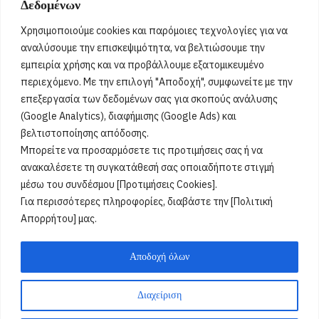
Δεδομένων
6 Αυγούστου 2026
Ευμορφία, Έμμυ, Μορφούλα, Μόρφω, Σωτήριος, Σωτήρης,
Χρησιμοποιούμε cookies και παρόμοιες τεχνολογίες για να
Σώτος, Σωτηράκης, Σωτηρία, Σωτήρω
[...]
αναλύσουμε την επισκεψιμότητα, να βελτιώσουμε την
εμπειρία χρήσης και να προβάλλουμε εξατομικευμένο
περιεχόμενο. Με την επιλογή "Αποδοχή", συμφωνείτε με την
Όροι Χρήσης
επεξεργασία των δεδομένων σας για σκοπούς ανάλυσης
(Google Analytics), διαφήμισης (Google Ads) και
Πολιτική Ορθής Χρήσης
βελτιστοποίησης απόδοσης.
Μπορείτε να προσαρμόσετε τις προτιμήσεις σας ή να
Email :
info@acharnestimes.gr
ανακαλέσετε τη συγκατάθεσή σας οποιαδήποτε στιγμή
μέσω του συνδέσμου [Προτιμήσεις Cookies].
Για περισσότερες πληροφορίες, διαβάστε την [Πολιτική
Απορρήτου] μας.
Αποδοχή όλων
Διαχείριση
Weblox
@2025