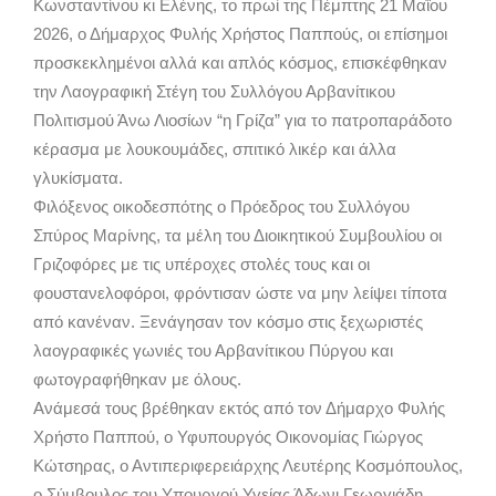
Κωνσταντίνου κι Ελένης, το πρωί της Πέμπτης 21 Μαΐου
2026, ο Δήμαρχος Φυλής Χρήστος Παππούς, οι επίσημοι
προσκεκλημένοι αλλά και απλός κόσμος, επισκέφθηκαν
την Λαογραφική Στέγη του Συλλόγου Αρβανίτικου
Πολιτισμού Άνω Λιοσίων “η Γρίζα” για το πατροπαράδοτο
κέρασμα με λουκουμάδες, σπιτικό λικέρ και άλλα
γλυκίσματα.
Φιλόξενος οικοδεσπότης ο Πρόεδρος του Συλλόγου
Σπύρος Μαρίνης, τα μέλη του Διοικητικού Συμβουλίου οι
Γριζοφόρες με τις υπέροχες στολές τους και οι
φουστανελοφόροι, φρόντισαν ώστε να μην λείψει τίποτα
από κανέναν. Ξενάγησαν τον κόσμο στις ξεχωριστές
λαογραφικές γωνιές του Αρβανίτικου Πύργου και
φωτογραφήθηκαν με όλους.
Ανάμεσά τους βρέθηκαν εκτός από τον Δήμαρχο Φυλής
Χρήστο Παππού, ο Υφυπουργός Οικονομίας Γιώργος
Κώτσηρας, ο Αντιπεριφερειάρχης Λευτέρης Κοσμόπουλος,
ο Σύμβουλος του Υπουργού Υγείας Άδωνι Γεωργιάδη,