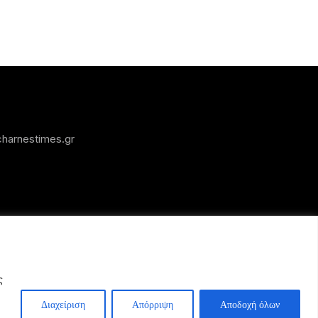
harnestimes.gr
ς
Διαχείριση
Απόρριψη
Αποδοχή όλων