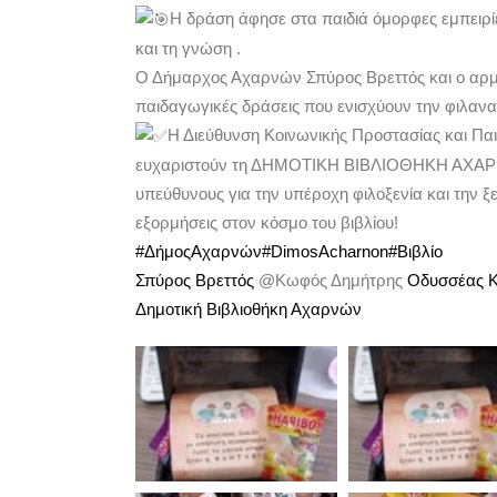
Η δράση άφησε στα παιδιά όμορφες εμπειρίε
και τη γνώση .
Ο Δήμαρχος Αχαρνών Σπύρος Βρεττός και ο αρμό
παιδαγωγικές δράσεις που ενισχύουν την φιλανα
Η Διεύθυνση Κοινωνικής Προστασίας και Παιδ
ευχαριστούν τη ΔΗΜΟΤΙΚΗ ΒΙΒΛΙΟΘΗΚΗ ΑΧΑΡΝΩ
υπεύθυνους για την υπέροχη φιλοξενία και την ξ
εξορμήσεις στον κόσμο του βιβλίου!
#ΔήμοςΑχαρνών
#DimosAcharnon
#Βιβλίο
Σπύρος Βρεττός
@Κωφός Δημήτρης
Οδυσσέας 
Δημοτική Βιβλιοθήκη Αχαρνών