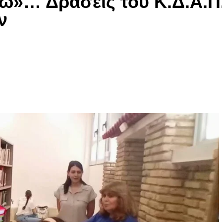
άω»… Δράσεις του Κ.Δ.Α.Π
ν