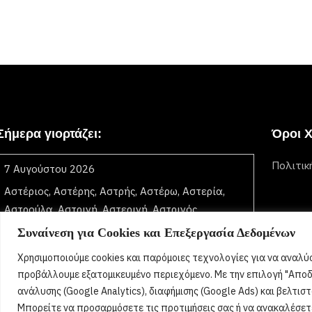
Σήμερα γιορτάζει:
Όροι 
Πολιτικ
7 Αυγούστου 2026
Αστέριος, Αστέρης, Αστρής, Αστέρω, Αστερία,
Αστρούλα, Αστρινή, Αστερινή, Αστρινός,
Αστερινός, Νικάνωρ, Νικάνορας
[...]
Συναίνεση για Cookies και Επεξεργασία Δεδομένων
Χρησιμοποιούμε cookies και παρόμοιες τεχνολογίες για να αναλύσ
προβάλλουμε εξατομικευμένο περιεχόμενο. Με την επιλογή "Αποδ
ανάλυσης (Google Analytics), διαφήμισης (Google Ads) και βελτι
Μπορείτε να προσαρμόσετε τις προτιμήσεις σας ή να ανακαλέσε