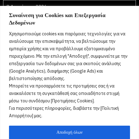
8 Αυγούστου 2026
Συναίνεση για Cookies και Επεξεργασία
Τριανταφυλλιά, Φύλλη, Φύλλια, Φυλλιώ, Φυλλίτσα,
Δεδομένων
Τριανταφυλλένια, Τριανταφυλλίνη, Ρόζα,
Τριαντάφυλλος, Τριανταφύλλης, Φύλλης, Φύλλιος,
Χρησιμοποιούμε cookies και παρόμοιες τεχνολογίες για να
Τριανταφυλλένιος, Τριανταφυλλίνος, Ντάφυ, Ντάφι
[...]
αναλύσουμε την επισκεψιμότητα, να βελτιώσουμε την
εμπειρία χρήσης και να προβάλλουμε εξατομικευμένο
περιεχόμενο. Με την επιλογή "Αποδοχή", συμφωνείτε με την
Όροι Χρήσης
επεξεργασία των δεδομένων σας για σκοπούς ανάλυσης
(Google Analytics), διαφήμισης (Google Ads) και
Πολιτική Ορθής Χρήσης
βελτιστοποίησης απόδοσης.
Μπορείτε να προσαρμόσετε τις προτιμήσεις σας ή να
Email :
info@acharnestimes.gr
ανακαλέσετε τη συγκατάθεσή σας οποιαδήποτε στιγμή
μέσω του συνδέσμου [Προτιμήσεις Cookies].
Για περισσότερες πληροφορίες, διαβάστε την [Πολιτική
Απορρήτου] μας.
Αποδοχή όλων