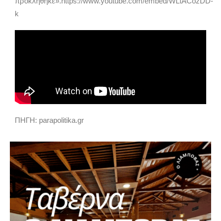
προκλήθηκε».https://www.youtube.com/embed/WLtACozDD-
k
ΠΗΓΗ: parapolitika.gr