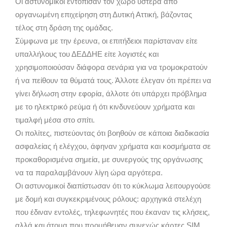
Οι αστυνομικοί εντόπισαν τον χώρο ύστερα από
οργανωμένη επιχείρηση στη Δυτική Αττική, βάζοντας
τέλος στη δράση της ομάδας.
Σύμφωνα με την έρευνα, οι επιτήδειοι παρίσταναν είτε
υπαλλήλους του ΔΕΔΔΗΕ είτε λογιστές και
χρησιμοποιούσαν διάφορα σενάρια για να τρομοκρατούν
ή να πείθουν τα θύματά τους. Άλλοτε έλεγαν ότι πρέπει να
γίνει δήλωση στην εφορία, άλλοτε ότι υπάρχει πρόβλημα
με το ηλεκτρικό ρεύμα ή ότι κινδυνεύουν χρήματα και
τιμαλφή μέσα στο σπίτι.
Οι πολίτες, πιστεύοντας ότι βοηθούν σε κάποια διαδικασία
ασφαλείας ή ελέγχου, άφηναν χρήματα και κοσμήματα σε
προκαθορισμένα σημεία, με συνεργούς της οργάνωσης
να τα παραλαμβάνουν λίγη ώρα αργότερα.
Οι αστυνομικοί διαπίστωσαν ότι το κύκλωμα λειτουργούσε
με δομή και συγκεκριμένους ρόλους: αρχηγικά στελέχη
που έδιναν εντολές, τηλεφωνητές που έκαναν τις κλήσεις,
αλλά και άτομα που προμήθευαν συνεχώς κάρτες SIM