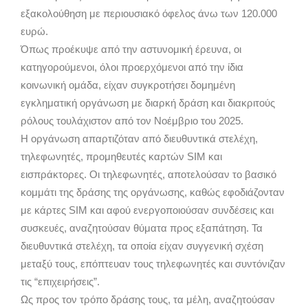
εξακολούθηση με περιουσιακό όφελος άνω των 120.000
ευρώ.
Όπως προέκυψε από την αστυνομική έρευνα, οι
κατηγορούμενοι, όλοι προερχόμενοι από την ίδια
κοινωνική ομάδα, είχαν συγκροτήσει δομημένη
εγκληματική οργάνωση με διαρκή δράση και διακριτούς
ρόλους τουλάχιστον από τον Νοέμβριο του 2025.
Η οργάνωση απαρτιζόταν από διευθυντικά στελέχη,
τηλεφωνητές, προμηθευτές καρτών SIM και
εισπράκτορες. Οι τηλεφωνητές, αποτελούσαν το βασικό
κομμάτι της δράσης της οργάνωσης, καθώς εφοδιάζονταν
με κάρτες SIM και αφού ενεργοποιούσαν συνδέσεις και
συσκευές, αναζητούσαν θύματα προς εξαπάτηση. Τα
διευθυντικά στελέχη, τα οποία είχαν συγγενική σχέση
μεταξύ τους, επόπτευαν τους τηλεφωνητές και συντόνιζαν
τις “επιχειρήσεις”.
Ως προς τον τρόπο δράσης τους, τα μέλη, αναζητούσαν