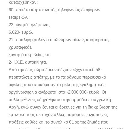
κατασχέθηκαν:
60- πακέτα καρτοκινητής τηλεφωνίας διαφόρων
εταιρειών,
23- κινητά τηλέφωνα,
6.020- ευρώ,
21- τιμαλφή (ρολόγια επώνυμων οίκων, κοσμήματα,
χρυσαφικά),
ζυγαριά ακριβείας και
2- Ι.Χ.Ε. αυτοκίνητα.
Από την έως τώρα έρευνα έχουν εξιχνιαστεί -58-
περιπτώσεις απάτης, με το παράνομο περιουσιακό
όφελος που αποκόμισαν τα μέλη της εγκληματικής
οργάνωσης να ανέρχεται στα -2.000.000- ευρώ. Οι
συλληφθέντες οδηγήθηκαν στην αρμόδια εισαγγελική
Αρχή, ενώ συνεχίζονται οι έρευνες για τη διακρίβωση της
εμπλοκή τους σε τυχόν άλλες παρόμοιες αξιόποινες
πράξεις καθώς και το συνολικό ύψος της ζημιάς που