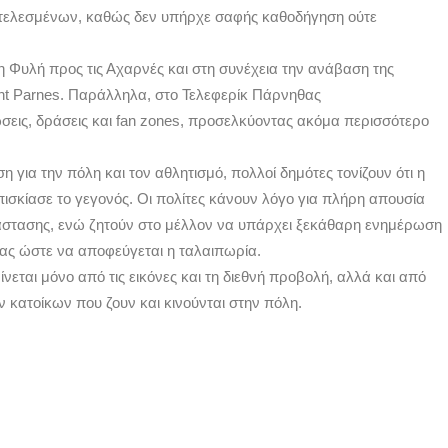
ετελεσμένων, καθώς δεν υπήρχε σαφής καθοδήγηση ούτε
 Φυλή προς τις Αχαρνές και στη συνέχεια την ανάβαση της
t Parnes. Παράλληλα, στο Τελεφερίκ Πάρνηθας
ις, δράσεις και fan zones, προσελκύοντας ακόμα περισσότερο
 για την πόλη και τον αθλητισμό, πολλοί δημότες τονίζουν ότι η
ισκίασε το γεγονός. Οι πολίτες κάνουν λόγο για πλήρη απουσία
τάστασης, ενώ ζητούν στο μέλλον να υπάρχει ξεκάθαρη ενημέρωση
ρίας ώστε να αποφεύγεται η ταλαιπωρία.
νεται μόνο από τις εικόνες και τη διεθνή προβολή, αλλά και από
 κατοίκων που ζουν και κινούνται στην πόλη.