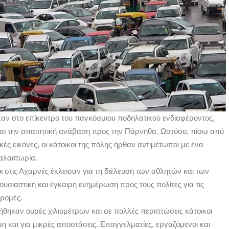
καν στο επίκεντρο του παγκόσμιου ποδηλατικού ενδιαφέροντος,
 και την απαιτητική ανάβαση προς την Πάρνηθα. Ωστόσο, πίσω από
ές εικόνες, οι κάτοικοι της πόλης ήρθαν αντιμέτωποι με ένα
ταλαιπωρία.
ι στις Αχαρνές έκλεισαν για τη διέλευση των αθλητών και των
σιαστική και έγκαιρη ενημέρωση προς τους πολίτες για τις
δρομές.
θηκαν ουρές χιλιομέτρων και σε πολλές περιπτώσεις κάτοικοι
 και για μικρές αποστάσεις. Επαγγελματίες, εργαζόμενοι και