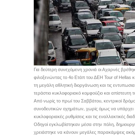
Για δεύτερη συνεχόμενη χρονιά οι Αχαρνές βρέθη
φιλοξενώντας το 4ο Ετάπ του ΔΕΗ Tour of Hellas
τη μεγάλη αθλητική διοργάνωση και τις εντυπωσιακ
τεράστιο κυκλοφοριακό κομφούζιο και απίστευτη 
Από νωρίς το πρωί του Σαββάτου, κεντρικοί δρόμο
συνοδευτικών οχημάτων, χωρίς όμως να υπάρχει ου
κυκλοφοριακές ρυθμίσεις και τις εναλλακτικές δια
Οδηγοί εγκλωβίστηκαν μέσα στην πόλη, δημιουργή
χρειάστηκε να κάνουν μεγάλες παρακάμψεις ακόμη