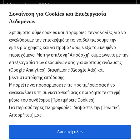
10 Αυγούστου 2026
Συναίνεση για Cookies και Επεξεργασία
Ευλαμπία, Ευλαμπή, Ευλάμπω, Λαμπή, Λαμπίνα, Λαμπία,
Δεδομένων
Λάμπω, Ηρώ, Ήρων, Ιππόλυτος, Ιππολύτη, Ιππολύτα,
Λαυρέντιος, Λαυρέντης, Λώρα, Λωραίνη, Λάουρα,
Χρησιμοποιούμε cookies και παρόμοιες τεχνολογίες για να
Λαυρεντία, Λαυρεντίνα
[...]
αναλύσουμε την επισκεψιμότητα, να βελτιώσουμε την
εμπειρία χρήσης και να προβάλλουμε εξατομικευμένο
περιεχόμενο. Με την επιλογή "Αποδοχή", συμφωνείτε με την
Όροι Χρήσης
επεξεργασία των δεδομένων σας για σκοπούς ανάλυσης
(Google Analytics), διαφήμισης (Google Ads) και
Πολιτική Ορθής Χρήσης
βελτιστοποίησης απόδοσης.
Μπορείτε να προσαρμόσετε τις προτιμήσεις σας ή να
Email :
info@acharnestimes.gr
ανακαλέσετε τη συγκατάθεσή σας οποιαδήποτε στιγμή
μέσω του συνδέσμου [Προτιμήσεις Cookies].
Για περισσότερες πληροφορίες, διαβάστε την [Πολιτική
Απορρήτου] μας.
Αποδοχή όλων