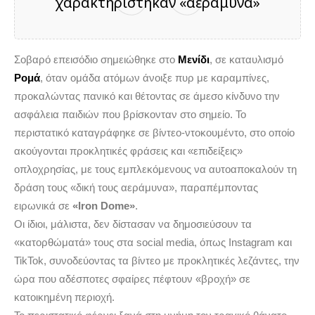
χαρακτηρίστηκαν «αεράμυνα»
Σοβαρό επεισόδιο σημειώθηκε στο
Μενίδι
, σε καταυλισμό
Ρομά
, όταν ομάδα ατόμων άνοιξε πυρ με καραμπίνες,
προκαλώντας πανικό και θέτοντας σε άμεσο κίνδυνο την
ασφάλεια παιδιών που βρίσκονταν στο σημείο. Το
περιστατικό καταγράφηκε σε βίντεο-ντοκουμέντο, στο οποίο
ακούγονται προκλητικές φράσεις και «επιδείξεις»
οπλοχρησίας, με τους εμπλεκόμενους να αυτοαποκαλούν τη
δράση τους «δική τους αεράμυνα», παραπέμποντας
ειρωνικά σε
«Iron Dome»
.
Οι ίδιοι, μάλιστα, δεν δίστασαν να δημοσιεύσουν τα
«κατορθώματά» τους στα social media, όπως Instagram και
TikTok, συνοδεύοντας τα βίντεο με προκλητικές λεζάντες, την
ώρα που αδέσποτες σφαίρες πέφτουν «βροχή» σε
κατοικημένη περιοχή.