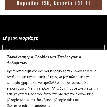
Σήμερα γιορτάζει:
8 Αυγούστου 2026
Συναίνεση για Cookies και Επεξεργασία
Τριανταφυλλιά, Φύλλη, Φύλλια, Φυλλιώ, Φυλλίτσα,
Δεδομένων
Τριανταφυλλένια, Τριανταφυλλίνη, Ρόζα,
Τριαντάφυλλος, Τριανταφύλλης, Φύλλης, Φύλλιος,
Χρησιμοποιούμε cookies και παρόμοιες τεχνολογίες για να
Τριανταφυλλένιος, Τριανταφυλλίνος, Ντάφυ, Ντάφι
[...]
αναλύσουμε την επισκεψιμότητα, να βελτιώσουμε την
εμπειρία χρήσης και να προβάλλουμε εξατομικευμένο
περιεχόμενο. Με την επιλογή "Αποδοχή", συμφωνείτε με την
Όροι Χρήσης
επεξεργασία των δεδομένων σας για σκοπούς ανάλυσης
(Google Analytics), διαφήμισης (Google Ads) και
Πολιτική Ορθής Χρήσης
βελτιστοποίησης απόδοσης.