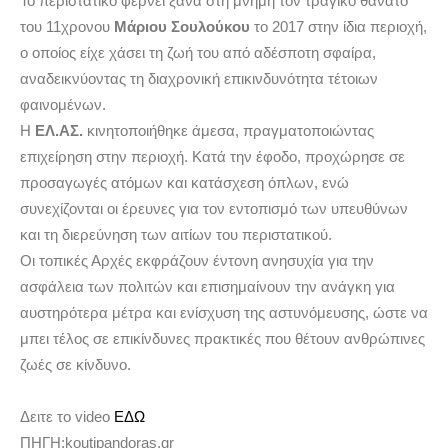
Το περιστατικό φέρνει ξανά στη μνήμη τον τραγικό θάνατο
του 11χρονου
Μάριου Σουλούκου
το 2017 στην ίδια περιοχή,
ο οποίος είχε χάσει τη ζωή του από αδέσποτη σφαίρα,
αναδεικνύοντας τη διαχρονική επικινδυνότητα τέτοιων
φαινομένων.
Η
ΕΛ.ΑΣ.
κινητοποιήθηκε άμεσα, πραγματοποιώντας
επιχείρηση στην περιοχή. Κατά την έφοδο, προχώρησε σε
προσαγωγές ατόμων και κατάσχεση όπλων, ενώ
συνεχίζονται οι έρευνες για τον εντοπισμό των υπευθύνων
και τη διερεύνηση των αιτίων του περιστατικού.
Οι τοπικές Αρχές εκφράζουν έντονη ανησυχία για την
ασφάλεια των πολιτών και επισημαίνουν την ανάγκη για
αυστηρότερα μέτρα και ενίσχυση της αστυνόμευσης, ώστε να
μπει τέλος σε επικίνδυνες πρακτικές που θέτουν ανθρώπινες
ζωές σε κίνδυνο.
Δειτε το video
ΕΔΩ
ΠΗΓΗ:koutipandoras.gr