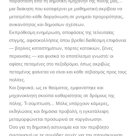
παράσταση από τη δημοτική «μηχανή» της πόλης μας…
μια διοίκηση που καταφέρνει με μαθηματική ακρίβεια να
μετατρέπει κάθε διοργάνωση σε μνημείο προχειρότητας,
ανικανότητας και δημοσίων σχέσεων.
Εκπρόθεσμη ενημέρωση, αποφάσεις της τελευταίας
στιγμής, αφισοκολλήσεις όπου βρεθεί διαθέσιμη επιφάνεια
— βιτρίνες καταστημάτων, πόρτες κατοικιών, ξένες
περιουσίες — και φυσικά το αποτέλεσμα γνωστό: οι
αφίσες πεταμένες στο πεζοδρόμιο, όπως ακριβώς
πεταμένος φαίνεται να είναι και κάθε σεβασμός προς τους
πολίτες.
Και ξαφνικά, ως εκ θαύματος, εμφανίστηκε και
μηχανοκίνητη σκούπα καθαριότητας σε δρόμους της
πόλης. Τι σύμπτωση… Μόλις υπάρχουν κάμερες,
εκδηλώσεις και δημόσια προβολή, η εγκατάλειψη
μεταμορφώνεται προσωρινά σε «οργάνωση».
Όσο για τη δημοτική αστυνομία και τον περιβόητο
συντονισμό με τις αρμόδιες αρχές για την απομάκρυνση