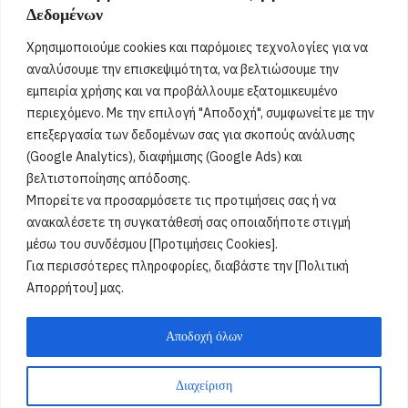
Δεδομένων
Τριανταφυλλένια, Τριανταφυλλίνη, Ρόζα,
Τριαντάφυλλος, Τριανταφύλλης, Φύλλης, Φύλλιος,
Χρησιμοποιούμε cookies και παρόμοιες τεχνολογίες για να
Τριανταφυλλένιος, Τριανταφυλλίνος, Ντάφυ, Ντάφι
[...]
αναλύσουμε την επισκεψιμότητα, να βελτιώσουμε την
εμπειρία χρήσης και να προβάλλουμε εξατομικευμένο
περιεχόμενο. Με την επιλογή "Αποδοχή", συμφωνείτε με την
Όροι Χρήσης
επεξεργασία των δεδομένων σας για σκοπούς ανάλυσης
(Google Analytics), διαφήμισης (Google Ads) και
Πολιτική Ορθής Χρήσης
βελτιστοποίησης απόδοσης.
Μπορείτε να προσαρμόσετε τις προτιμήσεις σας ή να
Email :
info@acharnestimes.gr
ανακαλέσετε τη συγκατάθεσή σας οποιαδήποτε στιγμή
μέσω του συνδέσμου [Προτιμήσεις Cookies].
Για περισσότερες πληροφορίες, διαβάστε την [Πολιτική
Απορρήτου] μας.
Αποδοχή όλων
Διαχείριση
Weblox
@2025