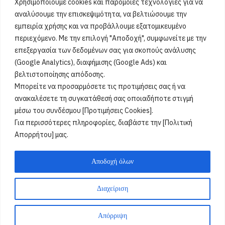
Χρησιμοποιούμε cookies και παρόμοιες τεχνολογίες για να
Τριανταφυλλένιος, Τριανταφυλλίνος, Ντάφυ, Ντάφι
[...]
αναλύσουμε την επισκεψιμότητα, να βελτιώσουμε την
εμπειρία χρήσης και να προβάλλουμε εξατομικευμένο
περιεχόμενο. Με την επιλογή "Αποδοχή", συμφωνείτε με την
Όροι Χρήσης
επεξεργασία των δεδομένων σας για σκοπούς ανάλυσης
(Google Analytics), διαφήμισης (Google Ads) και
Πολιτική Ορθής Χρήσης
βελτιστοποίησης απόδοσης.
Μπορείτε να προσαρμόσετε τις προτιμήσεις σας ή να
Email :
info@acharnestimes.gr
ανακαλέσετε τη συγκατάθεσή σας οποιαδήποτε στιγμή
μέσω του συνδέσμου [Προτιμήσεις Cookies].
Για περισσότερες πληροφορίες, διαβάστε την [Πολιτική
Απορρήτου] μας.
Αποδοχή όλων
Διαχείριση
Weblox
@2025
Απόρριψη