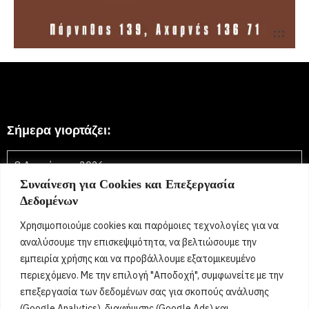
Σήμερα γιορτάζει:
8 Αυγούστου 2026
Συναίνεση για Cookies και Επεξεργασία
Τριανταφυλλιά, Φύλλη, Φύλλια, Φυλλιώ, Φυλλίτσα,
Δεδομένων
Τριανταφυλλένια, Τριανταφυλλίνη, Ρόζα,
Τριαντάφυλλος, Τριανταφύλλης, Φύλλης, Φύλλιος,
Χρησιμοποιούμε cookies και παρόμοιες τεχνολογίες για να
Τριανταφυλλένιος, Τριανταφυλλίνος, Ντάφυ, Ντάφι
[...]
αναλύσουμε την επισκεψιμότητα, να βελτιώσουμε την
εμπειρία χρήσης και να προβάλλουμε εξατομικευμένο
περιεχόμενο. Με την επιλογή "Αποδοχή", συμφωνείτε με την
Όροι Χρήσης
επεξεργασία των δεδομένων σας για σκοπούς ανάλυσης
(Google Analytics), διαφήμισης (Google Ads) και