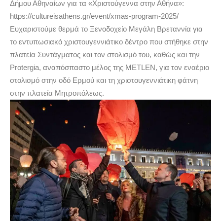
Δήμου Αθηναίων για τα «Χριστούγεννα στην Αθήνα»:
https://cultureisathens.gr/event/xmas-program-2025/
Ευχαριστούμε θερμά το Ξενοδοχείο Μεγάλη Βρεταννία για
το εντυπωσιακό χριστουγεννιάτικο δέντρο που στήθηκε στην
πλατεία Συντάγματος και τον στολισμό του, καθώς και την
Protergia, αναπόσπαστο μέλος της METLEN, για τον εναέριο
στολισμό στην οδό Ερμού και τη χριστουγεννιάτικη φάτνη
στην πλατεία Μητροπόλεως.