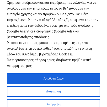
Ευμορφία, Έμμυ, Μορφούλα, Μόρφω, Σωτήριος, Σωτήρης,
Χρησιμοποιούμε cookies και παρόμοιες τεχνολογίες για να
Σώτος, Σωτηράκης, Σωτηρία, Σωτήρω
[...]
αναλύσουμε την επισκεψιμότητα, να βελτιώσουμε την
εμπειρία χρήσης και να προβάλλουμε εξατομικευμένο
περιεχόμενο. Με την επιλογή "Αποδοχή", συμφωνείτε με την
Όροι Χρήσης
επεξεργασία των δεδομένων σας για σκοπούς ανάλυσης
(Google Analytics), διαφήμισης (Google Ads) και
Πολιτική Ορθής Χρήσης
βελτιστοποίησης απόδοσης.
Μπορείτε να προσαρμόσετε τις προτιμήσεις σας ή να
Email :
info@acharnestimes.gr
ανακαλέσετε τη συγκατάθεσή σας οποιαδήποτε στιγμή
μέσω του συνδέσμου [Προτιμήσεις Cookies].
Για περισσότερες πληροφορίες, διαβάστε την [Πολιτική
Απορρήτου] μας.
Αποδοχή όλων
Διαχείριση
Weblox
@2025
Απόρριψη