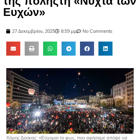
της πόληςτη «Νύχτα των
Ευχών»
27 Δεκεμβρίου, 2025
8:59 μμ
No Comments
Χάρης Δούκας: «Εύχομαι το φως, που αφήσαμε απόψε να