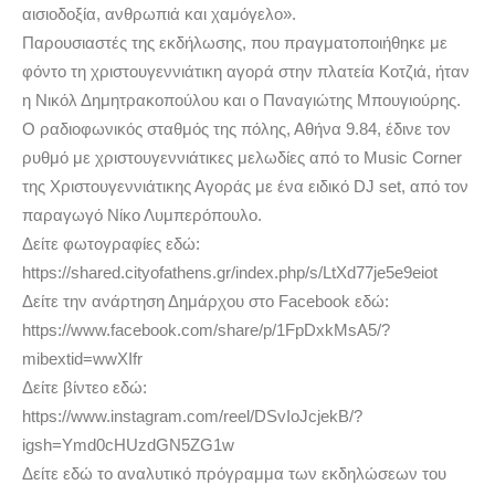
αισιοδοξία, ανθρωπιά και χαμόγελο».
Παρουσιαστές της εκδήλωσης, που πραγματοποιήθηκε με
φόντο τη χριστουγεννιάτικη αγορά στην πλατεία Κοτζιά, ήταν
η Νικόλ Δημητρακοπούλου και ο Παναγιώτης Μπουγιούρης.
Ο ραδιοφωνικός σταθμός της πόλης, Αθήνα 9.84, έδινε τον
ρυθμό με χριστουγεννιάτικες μελωδίες από το Music Corner
της Χριστουγεννιάτικης Αγοράς με ένα ειδικό DJ set, από τον
παραγωγό Νίκο Λυμπερόπουλο.
Δείτε φωτογραφίες εδώ:
https://shared.cityofathens.gr/index.php/s/LtXd77je5e9eiot
Δείτε την ανάρτηση Δημάρχου στο Facebook εδώ:
https://www.facebook.com/share/p/1FpDxkMsA5/?
mibextid=wwXIfr
Δείτε βίντεο εδώ:
https://www.instagram.com/reel/DSvIoJcjekB/?
igsh=Ymd0cHUzdGN5ZG1w
Δείτε εδώ το αναλυτικό πρόγραμμα των εκδηλώσεων του