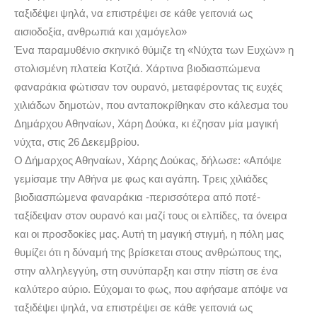
ταξιδέψει ψηλά, να επιστρέψει σε κάθε γειτονιά ως
αισιοδοξία, ανθρωπιά και χαμόγελο»
Ένα παραμυθένιο σκηνικό θύμιζε τη «Νύχτα των Ευχών» η
στολισμένη πλατεία Κοτζιά. Χάρτινα βιοδιασπώμενα
φαναράκια φώτισαν τον ουρανό, μεταφέροντας τις ευχές
χιλιάδων δημοτών, που ανταποκρίθηκαν στο κάλεσμα του
Δημάρχου Αθηναίων, Χάρη Δούκα, κι έζησαν μία μαγική
νύχτα, στις 26 Δεκεμβρίου.
Ο Δήμαρχος Αθηναίων, Χάρης Δούκας, δήλωσε: «Απόψε
γεμίσαμε την Αθήνα με φως και αγάπη. Τρεις χιλιάδες
βιοδιασπώμενα φαναράκια -περισσότερα από ποτέ-
ταξίδεψαν στον ουρανό και μαζί τους οι ελπίδες, τα όνειρα
και οι προσδοκίες μας. Αυτή τη μαγική στιγμή, η πόλη μας
θυμίζει ότι η δύναμή της βρίσκεται στους ανθρώπους της,
στην αλληλεγγύη, στη συνύπαρξη και στην πίστη σε ένα
καλύτερο αύριο. Εύχομαι το φως, που αφήσαμε απόψε να
ταξιδέψει ψηλά, να επιστρέψει σε κάθε γειτονιά ως