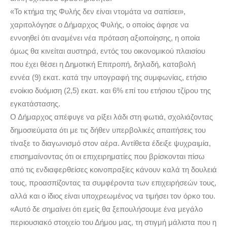
«Το κτήμα της Φυλής δεν είναι ντομάτα να σαπίσει»,
χαριτολόγησε ο Δήμαρχος Φυλής, ο οποίος άφησε να
εννοηθεί ότι αναμένει νέα πρόταση αξιοποίησης, η οποία
όμως θα κινείται αυστηρά, εντός του οικονομικού πλαισίου
που έχει θέσει η Δημοτική Επιτροπή, δηλαδή, καταβολή
εννέα (9) εκατ. κατά την υπογραφή της συμφωνίας, ετήσιο
ενοίκιο δυόμιση (2,5) εκατ. και 6% επί του ετήσιου τζίρου της
εγκατάστασης.
Ο Δήμαρχος απέφυγε να ρίξει λάδι στη φωτιά, σχολιάζοντας
δημοσιεύματα ότι με τις δήθεν υπερβολικές απαιτήσεις του
τίναξε το διαγωνισμό στον αέρα. Αντίθετα έδειξε ψυχραιμία,
επισημαίνοντας ότι οι επιχειρηματίες που βρίσκονται πίσω
από τις ενδιαφερθείσες κοινοπραξίες κάνουν καλά τη δουλειά
τους, προασπίζοντας τα συμφέροντα των επιχειρήσεών τους,
αλλά και ο ίδιος είναι υποχρεωμένος να τιμήσει τον όρκο του.
«Αυτό δε σημαίνει ότι εμείς θα ξεπουλήσουμε ένα μεγάλο
περιουσιακό στοιχείο του Δήμου μας, τη στιγμή μάλιστα που η