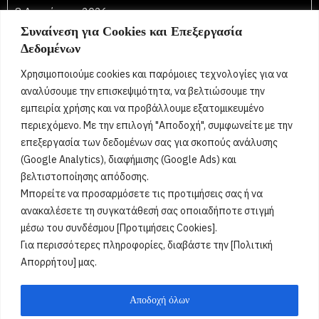
8 Αυγούστου 2026
Συναίνεση για Cookies και Επεξεργασία
Τριανταφυλλιά, Φύλλη, Φύλλια, Φυλλιώ, Φυλλίτσα,
Δεδομένων
Τριανταφυλλένια, Τριανταφυλλίνη, Ρόζα,
Τριαντάφυλλος, Τριανταφύλλης, Φύλλης, Φύλλιος,
Χρησιμοποιούμε cookies και παρόμοιες τεχνολογίες για να
Τριανταφυλλένιος, Τριανταφυλλίνος, Ντάφυ, Ντάφι
[...]
αναλύσουμε την επισκεψιμότητα, να βελτιώσουμε την
εμπειρία χρήσης και να προβάλλουμε εξατομικευμένο
περιεχόμενο. Με την επιλογή "Αποδοχή", συμφωνείτε με την
Όροι Χρήσης
επεξεργασία των δεδομένων σας για σκοπούς ανάλυσης
(Google Analytics), διαφήμισης (Google Ads) και
Πολιτική Ορθής Χρήσης
βελτιστοποίησης απόδοσης.
Μπορείτε να προσαρμόσετε τις προτιμήσεις σας ή να
Email :
info@acharnestimes.gr
ανακαλέσετε τη συγκατάθεσή σας οποιαδήποτε στιγμή
μέσω του συνδέσμου [Προτιμήσεις Cookies].
Για περισσότερες πληροφορίες, διαβάστε την [Πολιτική
Απορρήτου] μας.
Αποδοχή όλων