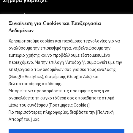
Σήμερα γιορτάζει:
10 Αυγούστου 2026
Συναίνεση για Cookies και Επεξεργασία
Ευλαμπία, Ευλαμπή, Ευλάμπω, Λαμπή, Λαμπίνα, Λαμπία,
Δεδομένων
Λάμπω, Ηρώ, Ήρων, Ιππόλυτος, Ιππολύτη, Ιππολύτα,
Λαυρέντιος, Λαυρέντης, Λώρα, Λωραίνη, Λάουρα,
Χρησιμοποιούμε cookies και παρόμοιες τεχνολογίες για να
Λαυρεντία, Λαυρεντίνα
[...]
αναλύσουμε την επισκεψιμότητα, να βελτιώσουμε την
εμπειρία χρήσης και να προβάλλουμε εξατομικευμένο
περιεχόμενο. Με την επιλογή "Αποδοχή", συμφωνείτε με την
Όροι Χρήσης
επεξεργασία των δεδομένων σας για σκοπούς ανάλυσης
(Google Analytics), διαφήμισης (Google Ads) και
Πολιτική Ορθής Χρήσης
βελτιστοποίησης απόδοσης.
Μπορείτε να προσαρμόσετε τις προτιμήσεις σας ή να
Email :
info@acharnestimes.gr
ανακαλέσετε τη συγκατάθεσή σας οποιαδήποτε στιγμή
μέσω του συνδέσμου [Προτιμήσεις Cookies].
Για περισσότερες πληροφορίες, διαβάστε την [Πολιτική
Απορρήτου] μας.