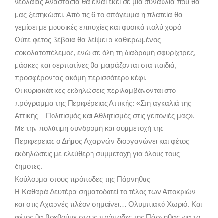
νεολαίας Αναστασία θα είναι εκεί σε μια συναυλία που θα
μας ξεσηκώσει. Από τις 6 το απόγευμα η πλατεία θα
γεμίσει με μουσικές επιτυχίες και φυσικά πολύ χορό.
Ούτε φέτος βέβαια θα λείψει ο καθιερωμένος
σοκολατοπόλεμος, ενώ σε όλη τη διαδρομή σφυρίχτρες,
μάσκες και σερπατίνες θα μοιράζονται στα παιδιά,
προσφέροντας ακόμη περισσότερο κέφι.
Οι κυριακάτικες εκδηλώσεις περιλαμβάνονται στο
πρόγραμμα της Περιφέρειας Αττικής: «Στη αγκαλιά της
Αττικής – Πολιτισμός και Αθλητισμός στις γειτονιές μας».
Με την πολύτιμη συνδρομή και συμμετοχή της
Περιφέρειας ο Δήμος Αχαρνών διοργανώνει και φέτος
εκδηλώσεις με ελεύθερη συμμετοχή για όλους τους
δημότες.
Κούλουμα στους πρόποδες της Πάρνηθας
Η Καθαρά Δευτέρα σηματοδοτεί το τέλος των Αποκριών
και στις Αχαρνές πλέον σημαίνει… Ολυμπιακό Χωριό. Και
φέτος θα βρεθούμε στους πρόποδες της Πάρνηθας για το