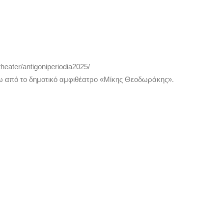
eater/antigoniperiodia2025/
έξω από το δημοτικό αμφιθέατρο «Μίκης Θεοδωράκης».