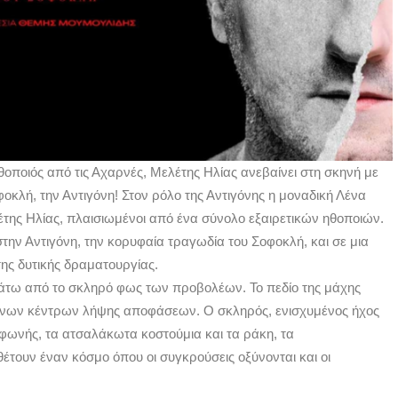
θοποιός από τις Αχαρνές, Μελέτης Ηλίας ανεβαίνει στη σκηνή με
κλή, την Αντιγόνη! Στον ρόλο της Αντιγόνης η μοναδική Λένα
της Ηλίας, πλαισιωμένοι από ένα σύνολο εξαιρετικών ηθοποιών.
την Αντιγόνη, την κορυφαία τραγωδία του Σοφοκλή, και σε μια
της δυτικής δραματουργίας.
κάτω από το σκληρό φως των προβολέων. Το πεδίο της μάχης
ονων κέντρων λήψης αποφάσεων. Ο σκληρός, ενισχυμένος ήχος
φωνής, τα ατσαλάκωτα κοστούμια και τα ράκη, τα
ουν έναν κόσμο όπου οι συγκρούσεις οξύνονται και οι