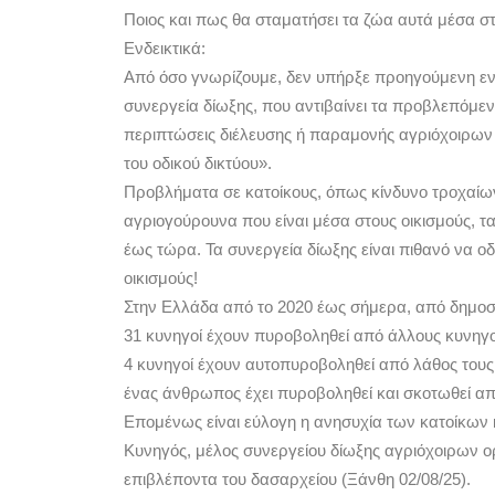
Ποιος και πως θα σταματήσει τα ζώα αυτά μέσα στ
Ενδεικτικά:
Από όσο γνωρίζουμε, δεν υπήρξε προηγούμενη εν
συνεργεία δίωξης, που αντιβαίνει τα προβλεπόμεν
περιπτώσεις διέλευσης ή παραμονής αγριόχοιρων 
του οδικού δικτύου».
Προβλήματα σε κατοίκους, όπως κίνδυνο τροχαίων
αγριογούρουνα που είναι μέσα στους οικισμούς, 
έως τώρα. Τα συνεργεία δίωξης είναι πιθανό να ο
οικισμούς!
Στην Ελλάδα από το 2020 έως σήμερα, από δημοσι
31 κυνηγοί έχουν πυροβοληθεί από άλλους κυνηγ
4 κυνηγοί έχουν αυτοπυροβοληθεί από λάθος τους
ένας άνθρωπος έχει πυροβοληθεί και σκοτωθεί α
Επομένως είναι εύλογη η ανησυχία των κατοίκων κ
Κυνηγός, μέλος συνεργείου δίωξης αγριόχοιρων 
επιβλέποντα του δασαρχείου (Ξάνθη 02/08/25).