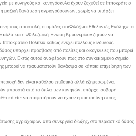
ργεία με κυνηγούς και κυνηγόσκυλα έχουν ξεχυθεί σε Ιπποκράτειο
α τη μαζική θανάτωση αγριογούρουνων, χωρίς να υπάρξει
κοινή τους αποστολή, οι ομάδες οι «Φιλόζωοι Εθελοντές Εκάλης», οι
» αλλά και η «Φιλοζωική Ένωση Κρυονερίου» ζητούν να
 Ιπποκράτειο Πολιτεία καθώς ενέχει πολλούς κινδύνους.
δάσος υπάρχει πρόσβαση από πολίτες και οικογένειες που μπορεί
υνηγών. Εκτός αυτού αναφέρουν πως στο συγκεκριμένο σημείο
σης μπορεί να τραυματιστούν θανάσιμα σε κάποια επιχείρηση των
 περιοχή δεν είναι καθόλου επιθετικά αλλά εξημερωμένα.
ούν μπροστά από τα όπλα των κυνηγών, υπάρχει σοβαρή
πιθετικά είτε να σταματήσουν να έχουν εμπιστοσύνη στους
άτωσης αγριόχοιρων από συνεργεία δίωξης, στο περιαστικό δάσος