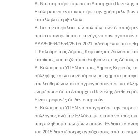
Α. Να σταματήσει άμεσα το Δασαρχείο Πεντέλης τ
Εκάλη και να εντατικοποιήσει την χρήση κλωβών
κατάλληλο περιβάλλον.
Β. Για την ασφάλεια των πολιτών, των δεσποζόμ
οποίο απαγορεύεται το κυνήγι, να συνεργαστούν 
ΔΔΔ/50664/1554/25-05-2021, «δεδομένου ότι το θέ
Γ. Καλούμε τους Δήμους Κηφισιάς και Διονύσου κα
κατοίκους και τα ζώα που διαβιούν στους Δήμους α
Δ. Καλούμε το ΥΠΕΝ και τους Δήμους Κηφισιάς κ
σύλληψης και να συνδράμουν με οχήματα μεταφορά
απελευθερώνονται τα αγριογούρουνα σε κατάλληλ
ενημέρωσε ότι το δασαρχείο Πεντέλης διαθέτει μό
Είναι προφανές ότι δεν επαρκούν.
Ε. Καλούμε το ΥΠΕΝ να απαγορεύσει την εκτροφή
συλλόγους ανά την Ελλάδα, με σκοπό να τους σκο
υπερπληθυσμό των ζώων αυτών. Ενδεικτικά αναφέ
του 2015 δεκατέσσερις αγριόχοιρους από το εκτρο