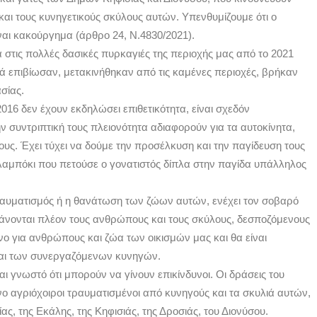
αι τους κυνηγετικούς σκύλους αυτών. Υπενθυμίζουμε ότι ο
αι κακούργημα (άρθρο 24, Ν.4830/2021).
στις πολλές δασικές πυρκαγιές της περιοχής μας από το 2021
ά επιβίωσαν, μετακινήθηκαν από τις καμένες περιοχές, βρήκαν
σίας.
2016 δεν έχουν εκδηλώσει επιθετικότητα, είναι σχεδόν
 συντριπτική τους πλειονότητα αδιαφορούν για τα αυτοκίνητα,
ους. Έχει τύχει να δούμε την προσέλκυση και την παγίδευση τους
λαμπόκι που πετούσε ο γονατιστός δίπλα στην παγίδα υπάλληλος
τραυματισμός ή η θανάτωση των ζώων αυτών, ενέχει τον σοβαρό
μβάνονται πλέον τους ανθρώπους και τους σκύλους, δεσποζόμενους
υνο για ανθρώπους και ζώα των οικισμών μας και θα είναι
και των συνεργαζόμενων κυνηγών.
αι γνωστό ότι μπορούν να γίνουν επικίνδυνοι. Οι δράσεις του
ο αγριόχοιροι τραυματισμένοι από κυνηγούς και τα σκυλιά αυτών,
ίας, της Εκάλης, της Κηφισιάς, της Δροσιάς, του Διονύσου.