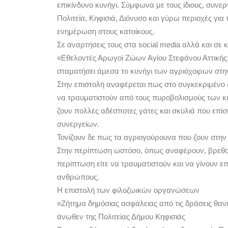
επικίνδυνο κυνήγι. Σύμφωνα με τους ίδιους, συνε
Πολιτεία, Κηφισιά, Διόνυσο και γύρω περιοχές γι
ενημέρωση στους κατοίκους.
Σε αναρτήσεις τους στα social media αλλά και σε 
«Εθελοντές Αρωγοί Ζώων Αγίου Στεφάνου Αττικής
σταματήσει άμεσα το κυνήγι των αγριόχοιρων στην
Στην επιστολή αναφέρεται πως στο συγκεκριμένο 
να τραυματιστούν από τους πυροβολισμούς των κ
ζουν πολλές αδέσποτες γάτες και σκυλιά που επί
συνεργείων.
Τονίζουν δε πως τα αγριογούρουνα που ζουν στην
Στην περίπτωση ωστόσο, όπως αναφέρουν, βρεθ
περίπτωση είτε να τραυματιστούν και να γίνουν ε
ανθρώπους.
Η επιστολή των φιλοζωικών οργανώσεων
«Ζήτημα δημόσιας ασφάλειας από τις δράσεις θαν
άνωθεν της Πολιτείας Δήμου Κηφισιάς