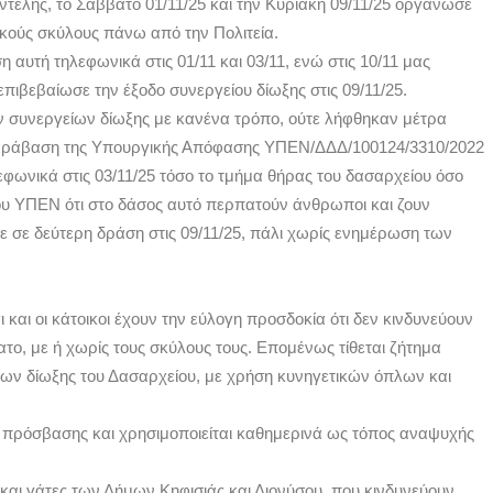
τέλης, το Σάββατο 01/11/25 και την Κυριακή 09/11/25 οργάνωσε
ικούς σκύλους πάνω από την Πολιτεία.
αυτή τηλεφωνικά στις 01/11 και 03/11, ενώ στις 10/11 μας
ιβεβαίωσε την έξοδο συνεργείου δίωξης στις 09/11/25.
ν συνεργείων δίωξης με κανένα τρόπο, ούτε λήφθηκαν μέτρα
παράβαση της Υπουργικής Απόφασης ΥΠΕΝ/ΔΔΔ/100124/3310/2022
ωνικά στις 03/11/25 τόσο το τμήμα θήρας του δασαρχείου όσο
του ΥΠΕΝ ότι στο δάσος αυτό περπατούν άνθρωποι και ζουν
 σε δεύτερη δράση στις 09/11/25, πάλι χωρίς ενημέρωση των
 και οι κάτοικοι έχουν την εύλογη προσδοκία ότι δεν κινδυνεύουν
το, με ή χωρίς τους σκύλους τους. Επομένως τίθεται ζήτημα
ίων δίωξης του Δασαρχείου, με χρήση κυνηγετικών όπλων και
υς πρόσβασης και χρησιμοποιείται καθημερινά ως τόπος αναψυχής
 και γάτες των Δήμων Κηφισιάς και Διονύσου, που κινδυνεύουν