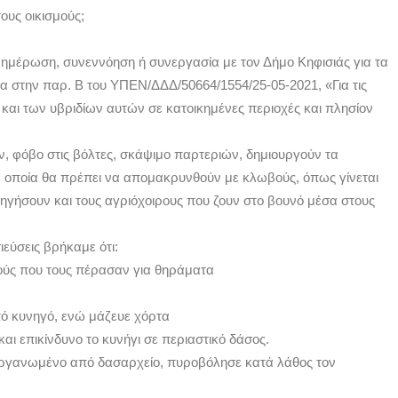
ους οικισμούς;
ημέρωση, συνεννόηση ή συνεργασία με τον Δήμο Κηφισιάς για τα
α στην παρ. Β του ΥΠΕΝ/ΔΔΔ/50664/1554/25-05-2021, «Για τις
και των υβριδίων αυτών σε κατοικημένες περιοχές και πλησίον
, φόβο στις βόλτες, σκάψιμο παρτεριών, δημιουργούν τα
τα οποία θα πρέπει να απομακρυνθούν με κλωβούς, όπως γίνεται
δηγήσουν και τους αγριόχοιρους που ζουν στο βουνό μέσα στους
εύσεις βρήκαμε ότι:
ούς που τους πέρασαν για θηράματα
πό κυνηγό, ενώ μάζευε χόρτα
αι επικίνδυνο το κυνήγι σε περιαστικό δάσος.
οργανωμένο από δασαρχείο, πυροβόλησε κατά λάθος τον