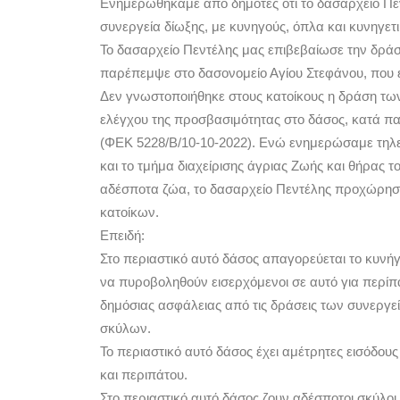
Ενημερωθήκαμε από δημότες ότι το δασαρχείο Πεν
συνεργεία δίωξης, με κυνηγούς, όπλα και κυνηγετ
Το δασαρχείο Πεντέλης μας επιβεβαίωσε την δράση 
παρέπεμψε στο δασονομείο Αγίου Στεφάνου, που επ
Δεν γνωστοποιήθηκε στους κατοίκους η δράση τω
ελέγχου της προσβασιμότητας στο δάσος, κατά 
(ΦΕΚ 5228/Β/10-10-2022). Ενώ ενημερώσαμε τηλεφ
και το τμήμα διαχείρισης άγριας Ζωής και θήρας 
αδέσποτα ζώα, το δασαρχείο Πεντέλης προχώρησε
κατοίκων.
Επειδή:
Στο περιαστικό αυτό δάσος απαγορεύεται το κυνήγι
να πυροβοληθούν εισερχόμενοι σε αυτό για περίπα
δημόσιας ασφάλειας από τις δράσεις των συνεργε
σκύλων.
Το περιαστικό αυτό δάσος έχει αμέτρητες εισόδο
και περιπάτου.
Στο περιαστικό αυτό δάσος ζουν αδέσποτοι σκύλοι