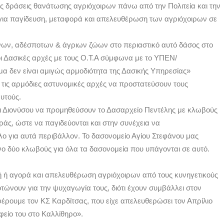
ις δράσεις θανάτωσης αγριόχοιρων πάνω από την Πολιτεία και την
 για παγίδευση, μεταφορά και απελευθέρωση των αγριόχοιρων σε
ενων, αδέσποτων & άγριων ζώων στο περιαστικό αυτό δάσος στο
οι Δασικές αρχές με τους Ο.Τ.Α σύμφωνα με το ΥΠΕΝ/
μα δεν είναι αμιγώς αρμοδιότητα της Δασικής Υπηρεσίας»
ι τις αρμόδιες αστυνομικές αρχές να προστατεύσουν τους
υτούς.
αι Διονύσου να προμηθεύσουν το Δασαρχείο Πεντέλης με κλωβούς
ς, ώστε να παγιδεύονται και στην συνέχεια να
ο για αυτά περιβάλλον. Το δασονομείο Αγίου Στεφάνου μας
νο δύο κλωβούς για όλα τα δασονομεία που υπάγονται σε αυτό.
 ή αγορά και απελευθέρωση αγριόχοιρων από τους κυνηγετικούς
τώνουν για την ψυχαγωγία τους, διότι έχουν συμβάλλει στον
ρουμε τον ΚΣ Καρδίτσας, που είχε απελευθερώσει τον Απρίλιο
φείο του στο Καλλίθηρο».