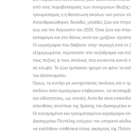
από τους πυροβολισμούς των συνεργείων δίωξης κ
τραυματισμός ή η θανάτωση σκύλων και γατών είν
Απανθρακώθηκαν δεκάδες χιλιάδες ζώα και πτηνά 
έως και τον Αύγουστο του 2025. Όσα ζώα και πτην
καταφύγιο και στο δάσος αυτό και χρήζουν προστα
Οι αγριόχοιροι που διαβιούν στην περιοχή από το 
εξημερωμένοι, περπατούν στα πεζοδρόμια και στην
τους πεζούς & τους σκύλους που κινούνται κοντά τ
σε κλωβό. Τα ζώα έμπαιναν ήρεμα να φάνε το κα
του Δασονομείου.
Όμως, το κυνήγι με κυνηγετικούς σκύλους και ο 
κίνδυνο όσοι αγριόχοιροι επιβιώσουν, να αντιλα
και αδέσποτους, ως απειλή. Αυτό θα είναι επικίνδ
απευθείας συνέπεια της δράσης του Δασαρχείου 
Οι κυνηγημένοι και τραυματισμένοι αγριόχοιροι είν
Δασαρχείου Πεντέλης ενέχουν τον υπαρκτό κίνδυν
να εισέλθουν επιθετικοί στους οικισμούς της Πολιτε