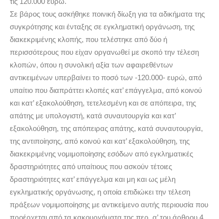
τις 120.000 ευρώ.
Σε βάρος τους ασκήθηκε ποινική δίωξη για τα αδικήματα της
συγκρότησης και ένταξης σε εγκληματική οργάνωση, της
διακεκριμένης κλοπής, που τελέστηκε από δύο ή
περισσότερους που είχαν οργανωθεί με σκοπό την τέλεση
κλοπών, όπου η συνολική αξία των αφαιρεθέντων
αντικειμένων υπερβαίνει το ποσό των -120.000- ευρώ, από
υπαίτιο που διαπράττει κλοπές κατ’ επάγγελμα, από κοινού
και κατ’ εξακολούθηση, τετελεσμένη και σε απόπειρα, της
απάτης με υπολογιστή, κατά συναυτουργία και κατ’
εξακολούθηση, της απόπειρας απάτης, κατά συναυτουργία,
της αντιποίησης, από κοινού και κατ’ εξακολούθηση, της
διακεκριμένης νομιμοποίησης εσόδων από εγκληματικές
δραστηριότητες από υπαίτιους που ασκούν τέτοιες
δραστηριότητες κατ’ επάγγελμα και μη και ως μέλη
εγκληματικής οργάνωσης, η οποία επιδιώκει την τέλεση
πράξεων νομιμοποίησης με αντικείμενο αυτής περιουσία που
προέρχεται από τα κακουργήματα της περ. α’ του άρθρου 4