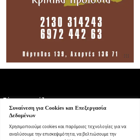
Σήμερα γιορτάζει:
Συναίνεση για Cookies και Επεξεργασία
Δεδομένων
6 Αυγούστου 2026
Ευμορφία, Έμμυ, Μορφούλα, Μόρφω, Σωτήριος, Σωτήρης,
Χρησιμοποιούμε cookies και παρόμοιες τεχνολογίες για να
Σώτος, Σωτηράκης, Σωτηρία, Σωτήρω
[...]
αναλύσουμε την επισκεψιμότητα, να βελτιώσουμε την