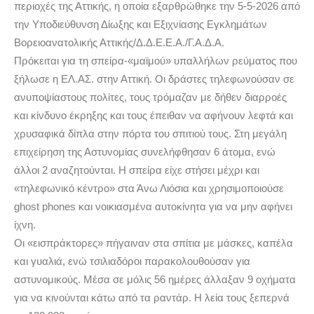
περιοχές της Αττικής, η οποία εξαρθρώθηκε την 5-5-2026 από
την Υποδιεύθυνση Δίωξης και Εξιχνίασης Εγκλημάτων
Βορειοανατολικής Αττικής/Δ.Δ.Ε.Ε.Α./Γ.Α.Δ.Α.
Πρόκειται για τη σπείρα-«μαϊμού» υπαλλήλων ρεύματος που
ξήλωσε η ΕΛ.ΑΣ. στην Αττική. Οι δράστες τηλεφωνούσαν σε
ανυποψίαστους πολίτες, τους τρόμαζαν με δήθεν διαρροές
και κίνδυνο έκρηξης και τους έπειθαν να αφήνουν λεφτά και
χρυσαφικά δίπλα στην πόρτα του σπιτιού τους. Στη μεγάλη
επιχείρηση της Αστυνομίας συνελήφθησαν 6 άτομα, ενώ
άλλοι 2 αναζητούνται. Η σπείρα είχε στήσει μέχρι και
«τηλεφωνικό κέντρο» στα Άνω Λιόσια και χρησιμοποιούσε
ghost phones και νοικιασμένα αυτοκίνητα για να μην αφήνει
ίχνη.
Οι «εισπράκτορες» πήγαιναν στα σπίτια με μάσκες, καπέλα
και γυαλιά, ενώ τσιλιαδόροι παρακολουθούσαν για
αστυνομικούς. Μέσα σε μόλις 56 ημέρες άλλαξαν 9 οχήματα
για να κινούνται κάτω από τα ραντάρ. Η λεία τους ξεπερνά