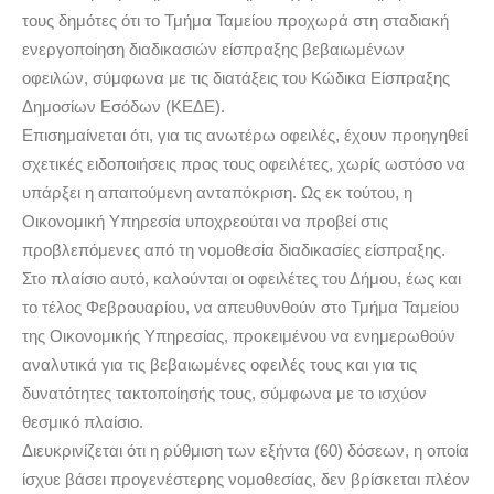
τους δημότες ότι το Τμήμα Ταμείου προχωρά στη σταδιακή
ενεργοποίηση διαδικασιών είσπραξης βεβαιωμένων
οφειλών, σύμφωνα με τις διατάξεις του Κώδικα Είσπραξης
Δημοσίων Εσόδων (ΚΕΔΕ).
Επισημαίνεται ότι, για τις ανωτέρω οφειλές, έχουν προηγηθεί
σχετικές ειδοποιήσεις προς τους οφειλέτες, χωρίς ωστόσο να
υπάρξει η απαιτούμενη ανταπόκριση. Ως εκ τούτου, η
Οικονομική Υπηρεσία υποχρεούται να προβεί στις
προβλεπόμενες από τη νομοθεσία διαδικασίες είσπραξης.
Στο πλαίσιο αυτό, καλούνται οι οφειλέτες του Δήμου, έως και
το τέλος Φεβρουαρίου, να απευθυνθούν στο Τμήμα Ταμείου
της Οικονομικής Υπηρεσίας, προκειμένου να ενημερωθούν
αναλυτικά για τις βεβαιωμένες οφειλές τους και για τις
δυνατότητες τακτοποίησής τους, σύμφωνα με το ισχύον
θεσμικό πλαίσιο.
Διευκρινίζεται ότι η ρύθμιση των εξήντα (60) δόσεων, η οποία
ίσχυε βάσει προγενέστερης νομοθεσίας, δεν βρίσκεται πλέον