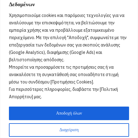
Δεδομένων
Τριανταφυλλένια, Τριανταφυλλίνη, Ρόζα,
Τριαντάφυλλος, Τριανταφύλλης, Φύλλης, Φύλλιος,
Χρησιμοποιούμε cookies και παρόμοιες τεχνολογίες για να
Τριανταφυλλένιος, Τριανταφυλλίνος, Ντάφυ, Ντάφι
[...]
αναλύσουμε την επισκεψιμότητα, να βελτιώσουμε την
εμπειρία χρήσης και να προβάλλουμε εξατομικευμένο
περιεχόμενο. Με την επιλογή "Αποδοχή", συμφωνείτε με την
Όροι Χρήσης
επεξεργασία των δεδομένων σας για σκοπούς ανάλυσης
(Google Analytics), διαφήμισης (Google Ads) και
Πολιτική Ορθής Χρήσης
βελτιστοποίησης απόδοσης.
Μπορείτε να προσαρμόσετε τις προτιμήσεις σας ή να
Email :
info@acharnestimes.gr
ανακαλέσετε τη συγκατάθεσή σας οποιαδήποτε στιγμή
μέσω του συνδέσμου [Προτιμήσεις Cookies].
Για περισσότερες πληροφορίες, διαβάστε την [Πολιτική
Απορρήτου] μας.
Αποδοχή όλων
Διαχείριση
Weblox
@2025