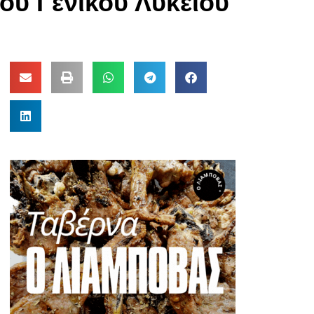
ου Γενικού Λυκείου