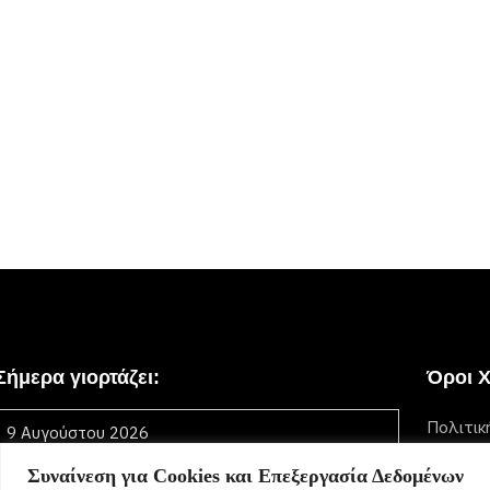
Σήμερα γιορτάζει:
Όροι 
Πολιτικ
9 Αυγούστου 2026
Δεν βρέθηκαν γιορτές
[...]
Συναίνεση για Cookies και Επεξεργασία Δεδομένων