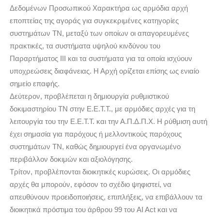
Δεδομένων Προσωπικού Χαρακτήρα ως αρμόδια αρχή
εποπτείας της αγοράς για συγκεκριμένες κατηγορίες
συστημάτων ΤΝ, μεταξύ των οποίων οι απαγορευμένες
πρακτικές, τα συστήματα υψηλού κινδύνου του
Παραρτήματος ΙΙΙ και τα συστήματα για τα οποία ισχύουν
υποχρεώσεις διαφάνειας. Η Αρχή ορίζεται επίσης ως ενιαίο
σημείο επαφής.
Δεύτερον, προβλέπεται η δημιουργία ρυθμιστικού
δοκιμαστηρίου ΤΝ στην Ε.Ε.Τ.Τ., με αρμόδιες αρχές για τη
λειτουργία του την Ε.Ε.Τ.Τ. και την Α.Π.Δ.Π.Χ. Η ρύθμιση αυτή
έχει σημασία για παρόχους ή μελλοντικούς παρόχους
συστημάτων ΤΝ, καθώς δημιουργεί ένα οργανωμένο
περιβάλλον δοκιμών και αξιολόγησης.
Τρίτον, προβλέπονται διοικητικές κυρώσεις. Οι αρμόδιες
αρχές θα μπορούν, εφόσον το σχέδιο ψηφιστεί, να
απευθύνουν προειδοποιήσεις, επιπλήξεις, να επιβάλλουν τα
διοικητικά πρόστιμα του άρθρου 99 του AI Act και να