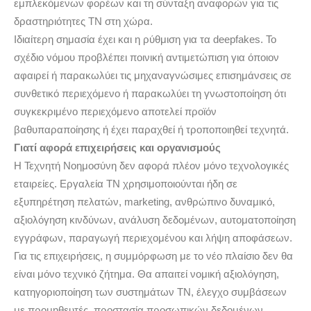
εμπλεκόμενων φορέων και τη σύνταξη αναφορών για τις
δραστηριότητες ΤΝ στη χώρα.
Ιδιαίτερη σημασία έχει και η ρύθμιση για τα deepfakes. Το
σχέδιο νόμου προβλέπει ποινική αντιμετώπιση για όποιον
αφαιρεί ή παρακωλύει τις μηχαναγνώσιμες επισημάνσεις σε
συνθετικό περιεχόμενο ή παρακωλύει τη γνωστοποίηση ότι
συγκεκριμένο περιεχόμενο αποτελεί προϊόν
βαθυπαραποίησης ή έχει παραχθεί ή τροποποιηθεί τεχνητά.
Γιατί αφορά επιχειρήσεις και οργανισμούς
Η Τεχνητή Νοημοσύνη δεν αφορά πλέον μόνο τεχνολογικές
εταιρείες. Εργαλεία ΤΝ χρησιμοποιούνται ήδη σε
εξυπηρέτηση πελατών, marketing, ανθρώπινο δυναμικό,
αξιολόγηση κινδύνων, ανάλυση δεδομένων, αυτοματοποίηση
εγγράφων, παραγωγή περιεχομένου και λήψη αποφάσεων.
Για τις επιχειρήσεις, η συμμόρφωση με το νέο πλαίσιο δεν θα
είναι μόνο τεχνικό ζήτημα. Θα απαιτεί νομική αξιολόγηση,
κατηγοριοποίηση των συστημάτων ΤΝ, έλεγχο συμβάσεων
με προμηθευτές, προστασία προσωπικών δεδομένων,