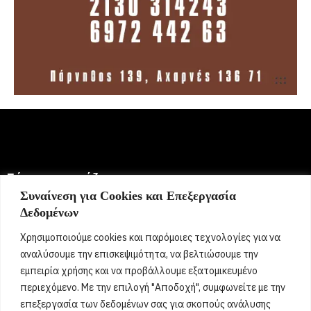
Σήμερα γιορτάζει:
Συναίνεση για Cookies και Επεξεργασία
Δεδομένων
6 Αυγούστου 2026
Ευμορφία, Έμμυ, Μορφούλα, Μόρφω, Σωτήριος, Σωτήρης,
Χρησιμοποιούμε cookies και παρόμοιες τεχνολογίες για να
Σώτος, Σωτηράκης, Σωτηρία, Σωτήρω
[...]
αναλύσουμε την επισκεψιμότητα, να βελτιώσουμε την
εμπειρία χρήσης και να προβάλλουμε εξατομικευμένο
περιεχόμενο. Με την επιλογή "Αποδοχή", συμφωνείτε με την
Όροι Χρήσης
επεξεργασία των δεδομένων σας για σκοπούς ανάλυσης