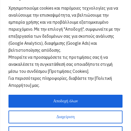
9 Αυγούστου 2026
Χρησιμοποιούμε cookies και παρόμοιες τεχνολογίες για να
Δεν βρέθηκαν γιορτές
[...]
αναλύσουμε την επισκεψιμότητα, να βελτιώσουμε την
εμπειρία χρήσης και να προβάλλουμε εξατομικευμένο
περιεχόμενο. Με την επιλογή "Αποδοχή", συμφωνείτε με την
Όροι Χρήσης
επεξεργασία των δεδομένων σας για σκοπούς ανάλυσης
(Google Analytics), διαφήμισης (Google Ads) και
Πολιτική Ορθής Χρήσης
βελτιστοποίησης απόδοσης.
Μπορείτε να προσαρμόσετε τις προτιμήσεις σας ή να
Email :
info@acharnestimes.gr
ανακαλέσετε τη συγκατάθεσή σας οποιαδήποτε στιγμή
μέσω του συνδέσμου [Προτιμήσεις Cookies].
Για περισσότερες πληροφορίες, διαβάστε την [Πολιτική
Απορρήτου] μας.
Αποδοχή όλων
Διαχείριση
Weblox
@2025