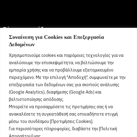
Σήμερα γιορτάζει:
Συναίνεση για Cookies και Επεξεργασία
Δεδομένων
6 Αυγούστου 2026
Ευμορφία, Έμμυ, Μορφούλα, Μόρφω, Σωτήριος, Σωτήρης,
Χρησιμοποιούμε cookies και παρόμοιες τεχνολογίες για να
Σώτος, Σωτηράκης, Σωτηρία, Σωτήρω
[...]
αναλύσουμε την επισκεψιμότητα, να βελτιώσουμε την
εμπειρία χρήσης και να προβάλλουμε εξατομικευμένο
περιεχόμενο. Με την επιλογή "Αποδοχή", συμφωνείτε με την
Όροι Χρήσης
επεξεργασία των δεδομένων σας για σκοπούς ανάλυσης
(Google Analytics), διαφήμισης (Google Ads) και
Πολιτική Ορθής Χρήσης
βελτιστοποίησης απόδοσης.
Μπορείτε να προσαρμόσετε τις προτιμήσεις σας ή να
Email :
info@acharnestimes.gr
ανακαλέσετε τη συγκατάθεσή σας οποιαδήποτε στιγμή
μέσω του συνδέσμου [Προτιμήσεις Cookies].
Για περισσότερες πληροφορίες, διαβάστε την [Πολιτική
Απορρήτου] μας.