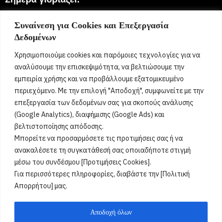
7 Αυγούστου 2026
Συναίνεση για Cookies και Επεξεργασία
Δεδομένων
Αστέριος, Αστέρης, Αστρής, Αστέρω, Αστερία, Αστρούλα,
Αστρινή, Αστερινή, Αστρινός, Αστερινός, Νικάνωρ,
Χρησιμοποιούμε cookies και παρόμοιες τεχνολογίες για να
Νικάνορας
[...]
αναλύσουμε την επισκεψιμότητα, να βελτιώσουμε την
εμπειρία χρήσης και να προβάλλουμε εξατομικευμένο
περιεχόμενο. Με την επιλογή "Αποδοχή", συμφωνείτε με την
Όροι Χρήσης
επεξεργασία των δεδομένων σας για σκοπούς ανάλυσης
(Google Analytics), διαφήμισης (Google Ads) και
Πολιτική Ορθής Χρήσης
βελτιστοποίησης απόδοσης.
Μπορείτε να προσαρμόσετε τις προτιμήσεις σας ή να
Email :
info@acharnestimes.gr
ανακαλέσετε τη συγκατάθεσή σας οποιαδήποτε στιγμή
μέσω του συνδέσμου [Προτιμήσεις Cookies].
Για περισσότερες πληροφορίες, διαβάστε την [Πολιτική
Απορρήτου] μας.
Αποδοχή όλων