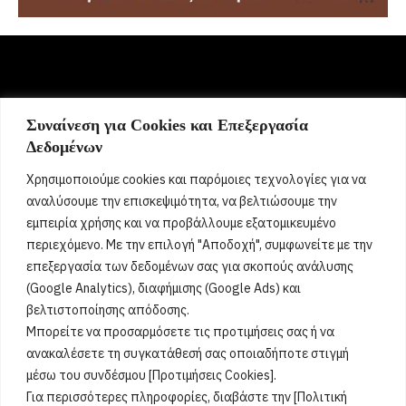
Συναίνεση για Cookies και Επεξεργασία
Σήμερα γιορτάζει:
Δεδομένων
9 Αυγούστου 2026
Χρησιμοποιούμε cookies και παρόμοιες τεχνολογίες για να
Δεν βρέθηκαν γιορτές
[...]
αναλύσουμε την επισκεψιμότητα, να βελτιώσουμε την
εμπειρία χρήσης και να προβάλλουμε εξατομικευμένο
περιεχόμενο. Με την επιλογή "Αποδοχή", συμφωνείτε με την
Όροι Χρήσης
επεξεργασία των δεδομένων σας για σκοπούς ανάλυσης
(Google Analytics), διαφήμισης (Google Ads) και
Πολιτική Ορθής Χρήσης
βελτιστοποίησης απόδοσης.
Μπορείτε να προσαρμόσετε τις προτιμήσεις σας ή να
Email :
info@acharnestimes.gr
ανακαλέσετε τη συγκατάθεσή σας οποιαδήποτε στιγμή
μέσω του συνδέσμου [Προτιμήσεις Cookies].
Για περισσότερες πληροφορίες, διαβάστε την [Πολιτική