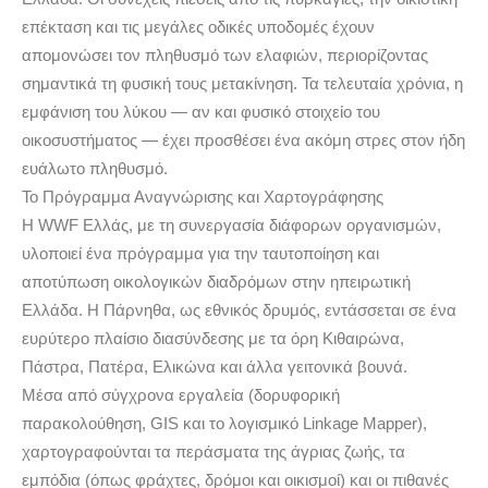
επέκταση και τις μεγάλες οδικές υποδομές έχουν
απομονώσει τον πληθυσμό των ελαφιών, περιορίζοντας
σημαντικά τη φυσική τους μετακίνηση. Τα τελευταία χρόνια, η
εμφάνιση του λύκου — αν και φυσικό στοιχείο του
οικοσυστήματος — έχει προσθέσει ένα ακόμη στρες στον ήδη
ευάλωτο πληθυσμό.
Το Πρόγραμμα Αναγνώρισης και Χαρτογράφησης
Η WWF Ελλάς, με τη συνεργασία διάφορων οργανισμών,
υλοποιεί ένα πρόγραμμα για την ταυτοποίηση και
αποτύπωση οικολογικών διαδρόμων στην ηπειρωτική
Ελλάδα. Η Πάρνηθα, ως εθνικός δρυμός, εντάσσεται σε ένα
ευρύτερο πλαίσιο διασύνδεσης με τα όρη Κιθαιρώνα,
Πάστρα, Πατέρα, Ελικώνα και άλλα γειτονικά βουνά.
Μέσα από σύγχρονα εργαλεία (δορυφορική
παρακολούθηση, GIS και το λογισμικό Linkage Mapper),
χαρτογραφούνται τα περάσματα της άγριας ζωής, τα
εμπόδια (όπως φράχτες, δρόμοι και οικισμοί) και οι πιθανές