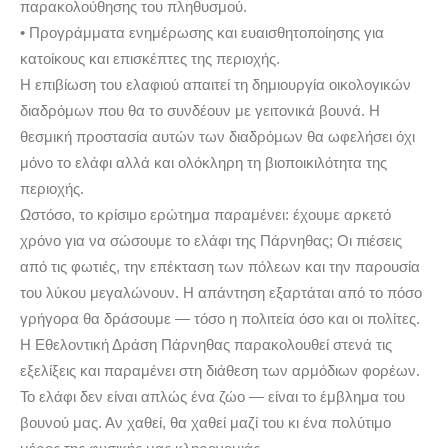
παρακολούθησης του πληθυσμού.
• Προγράμματα ενημέρωσης και ευαισθητοποίησης για
κατοίκους και επισκέπτες της περιοχής.
Η επιβίωση του ελαφιού απαιτεί τη δημιουργία οικολογικών
διαδρόμων που θα το συνδέουν με γειτονικά βουνά. Η
θεσμική προστασία αυτών των διαδρόμων θα ωφελήσει όχι
μόνο το ελάφι αλλά και ολόκληρη τη βιοποικιλότητα της
περιοχής.
Ωστόσο, το κρίσιμο ερώτημα παραμένει: έχουμε αρκετό
χρόνο για να σώσουμε το ελάφι της Πάρνηθας; Οι πιέσεις
από τις φωτιές, την επέκταση των πόλεων και την παρουσία
του λύκου μεγαλώνουν. Η απάντηση εξαρτάται από το πόσο
γρήγορα θα δράσουμε — τόσο η πολιτεία όσο και οι πολίτες.
Η Εθελοντική Δράση Πάρνηθας παρακολουθεί στενά τις
εξελίξεις και παραμένει στη διάθεση των αρμόδιων φορέων.
Το ελάφι δεν είναι απλώς ένα ζώο — είναι το έμβλημα του
βουνού μας. Αν χαθεί, θα χαθεί μαζί του κι ένα πολύτιμο