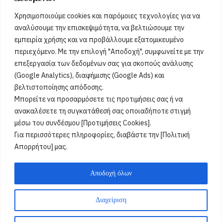
Ευμορφία, Έμμυ, Μορφούλα, Μόρφω, Σωτήριος, Σωτήρης,
Χρησιμοποιούμε cookies και παρόμοιες τεχνολογίες για να
Σώτος, Σωτηράκης, Σωτηρία, Σωτήρω
[...]
αναλύσουμε την επισκεψιμότητα, να βελτιώσουμε την
εμπειρία χρήσης και να προβάλλουμε εξατομικευμένο
περιεχόμενο. Με την επιλογή "Αποδοχή", συμφωνείτε με την
Όροι Χρήσης
επεξεργασία των δεδομένων σας για σκοπούς ανάλυσης
(Google Analytics), διαφήμισης (Google Ads) και
Πολιτική Ορθής Χρήσης
βελτιστοποίησης απόδοσης.
Μπορείτε να προσαρμόσετε τις προτιμήσεις σας ή να
Email :
info@acharnestimes.gr
ανακαλέσετε τη συγκατάθεσή σας οποιαδήποτε στιγμή
μέσω του συνδέσμου [Προτιμήσεις Cookies].
Για περισσότερες πληροφορίες, διαβάστε την [Πολιτική
Απορρήτου] μας.
Αποδοχή όλων
Διαχείριση
Weblox
@2025