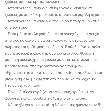
χώρους όπου επικρατεί συνωστισμός.
– Αποφύγετε τη βαριά σωματική εργασία ιδιαίτερα σε
χώρους με υψηλή θερμοκρασία, άπνοια και μεγάλη υγρασία.
– Αποφύγετε το βάδισμα για πολύ ώρα ή το τρέξιμο κάτω
από τον ήλιο.
– Προτιμήστε τα ελαφρά, άνετα και ανοιχτόχρωμα ρούχα
από φυσικό υλικό για να διευκολύνεται ο αερισμός του
σώματος και η εξάτμιση του ιδρώτα. Επιλέξτε ένα καπέλο
που εξασφαλίζει καλό αερισμό του κεφαλιού. Φορέστε
μαύρα ή σκουρόχρωμα γυαλιά με ειδική επίστρωση που
προστατεύουν από την αντανάκλαση του ήλιου.
-Φροντίστε η διατροφή σας να αποτελείται από ελαφρά και
μικρά γεύματα, με έμφαση στα φρούτα και τα λαχανικά.
Περιορίστε τα λιπαρά.
– Πίνετε άφθονα υγρά (νερό και χυμούς φρούτων). Αν
ιδρώνετε πολύ, προσθέστε αλάτι στο φαγητό σας.
– Κάντε χλιαρά ντους κατά τη διάρκεια της ημέρας κι αν δεν