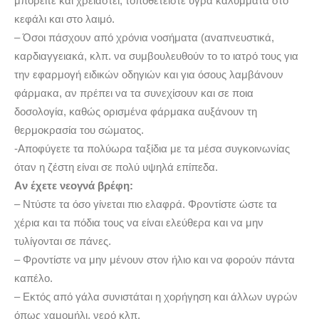
μπορείτε και χρειαστεί, τοποθετείστε υγρά καλύμματα στο
κεφάλι και στο λαιμό.
– Όσοι πάσχουν από χρόνια νοσήματα (αναπνευστικά,
καρδιαγγειακά, κλπ. να συμβουλευθούν το το ιατρό τους για
την εφαρμογή ειδικών οδηγιών και για όσους λαμβάνουν
φάρμακα, αν πρέπει να τα συνεχίσουν και σε ποια
δοσολογία, καθώς ορισμένα φάρμακα αυξάνουν τη
θερμοκρασία του σώματος.
-Αποφύγετε τα πολύωρα ταξίδια με τα μέσα συγκοινωνίας
όταν η ζέστη είναι σε πολύ υψηλά επίπεδα.
Aν έχετε νεογνά βρέφη:
– Ντύστε τα όσο γίνεται πιο ελαφρά. Φροντίστε ώστε τα
χέρια και τα πόδια τους να είναι ελεύθερα και να μην
τυλίγονται σε πάνες.
– Φροντίστε να μην μένουν στον ήλιο και να φορούν πάντα
καπέλο.
– Εκτός από γάλα συνιστάται η χορήγηση και άλλων υγρών
όπως χαμομήλι, νερό κλπ.